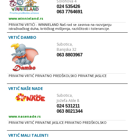
Šolohova 4
024 535426
063 7764691
www.winnieland.rs
PRIVATNI VRTIĆI - WINNIELAND Naš rad se zasniva na razvijanju
istraživačkog duha, kritičkog mišljenja, različitosti i tolerancije.
VRTIĆ DAMBO
Subotica,
Banijska 32
063 8803967
PRIVATNI VRTIĆ PRIVATNO PREDŠKOLSKO PRIVATNE JASLICE
VRTIĆ NAŠE NADE
Subotica,
Jožefa Atile 8
024 531211
063 8021344
www.nasenade.rs
PRIVATNI VRTIĆ PRIVATNE JASLICE PRIVATNO PREDŠKOLSKO
VRTIĆ MALI TALENTI