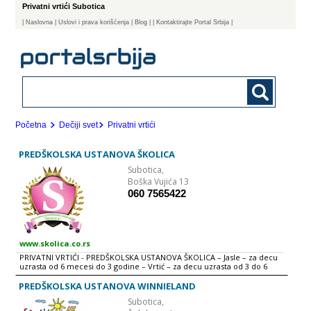
Privatni vrtići Subotica
|
Naslovna
| Uslovi i prava korišćenja
|
Blog
|
| Kontaktirajte Portal Srbija |
Početna
Dečiji svet
Privatni vrtići
PREDŠKOLSKA USTANOVA ŠKOLICA
Subotica,
Boška Vujića 13
060 7565422
www.skolica.co.rs
PRIVATNI VRTIĆI - PREDŠKOLSKA USTANOVA ŠKOLICA – Jasle – za decu
uzrasta od 6 mecesi do 3 godine – Vrtić – za decu uzrasta od 3 do 6
godina – Pripremni predškolski program – za decu uzrasta od 5 do 7
godna
PREDŠKOLSKA USTANOVA WINNIELAND
Subotica,