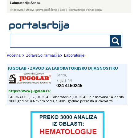
Laboratorije Senta
|
Naslovna
| Uslovi i prava korišćenja
|
Blog
|
| Kontaktirajte Portal Srbija |
Početna
Zdravstvo, farmacija
Laboratorije
JUGOLAB - ZAVOD ZA LABORATORIJSKU DIJAGNOSTIKU
Senta,
7. jula 44
024 4150245
https://www.jugolab.rs/
LABORATORIJE - JUGOLAB Laboratorija JUGOLAB je osnovana 14. aprila
2000. godine u Novom Sadu, a 2005. godine prerasta u Zavod za
laboratorijsku dijagnostiku, registrovan za vršenje analiza iz oblasti
hematologije, biohemije, imunohemije, mikrobiologije, virusologije i
patohistologije. Danas je JUGOLAB savremena laboratorija koja svojim
radom odgovara najvišim standardima laboratorijske prakse i
zahtevima svojih korisnika. Opremljena modernom tehnologijom, sa
svojim mnogobrojnim stručnim kadrom i iskusnim osobljem, poštujući
načela dobre laboratorijske prakse, JUGOLAB obavlja delatnost na
preko 1600m² i postiže najviše ciljeve u domenu laboratorijske
dijagnostike, a to su tačni i pouzdani rezultati.