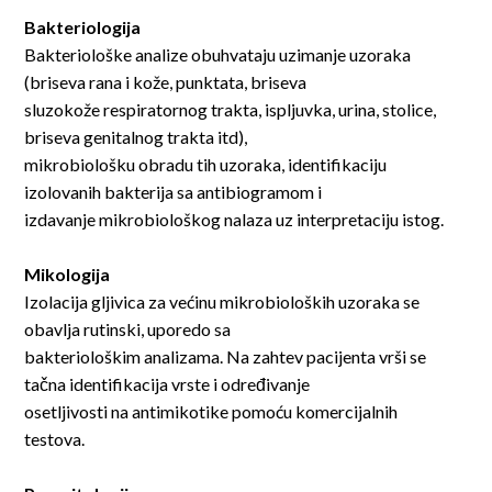
Bakteriologija
Bakteriološke analize obuhvataju uzimanje uzoraka
(briseva rana i kože, punktata, briseva
sluzokože respiratornog trakta, ispljuvka, urina, stolice,
briseva genitalnog trakta itd),
mikrobiološku obradu tih uzoraka, identifikaciju
izolovanih bakterija sa antibiogramom i
izdavanje mikrobiološkog nalaza uz interpretaciju istog.
Mikologija
Izolacija gljivica za većinu mikrobioloških uzoraka se
obavlja rutinski, uporedo sa
bakteriološkim analizama. Na zahtev pacijenta vrši se
tačna identifikacija vrste i određivanje
osetljivosti na antimikotike pomoću komercijalnih
testova.