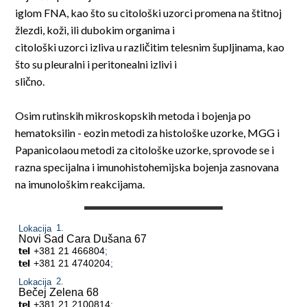
iglom FNA, kao što su citološki uzorci promena na štitnoj
žlezdi, koži, ili dubokim organima i
citološki uzorci izliva u različitim telesnim šupljinama, kao
što su pleuralni i peritonealni izlivi i
slično.
Osim rutinskih mikroskopskih metoda i bojenja po
hematoksilin - eozin metodi za histološke uzorke, MGG i
Papanicolaou metodi za citološke uzorke, sprovode se i
razna specijalna i imunohistohemijska bojenja zasnovana
na imunološkim reakcijama.
Lokacija
Novi Sad
Cara Dušana 67
+381 21 466804
;
+381 21 4740204
;
Lokacija
Bečej
Zelena 68
+381 21 2100814
;