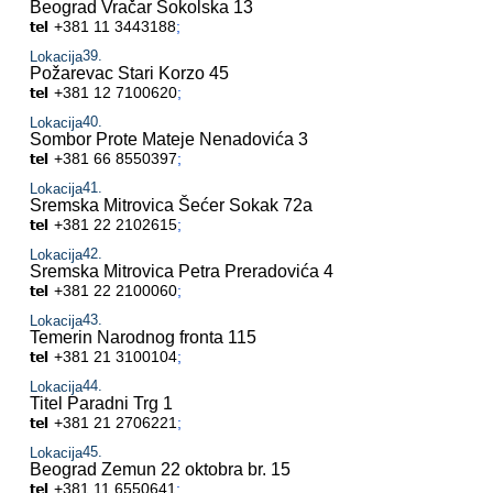
Beograd Vračar
Sokolska 13
+381 11 3443188
;
Lokacija
Požarevac
Stari Korzo 45
+381 12 7100620
;
Lokacija
Sombor
Prote Mateje Nenadovića 3
+381 66 8550397
;
Lokacija
Sremska Mitrovica
Šećer Sokak 72a
+381 22 2102615
;
Lokacija
Sremska Mitrovica
Petra Preradovića 4
+381 22 2100060
;
Lokacija
Temerin
Narodnog fronta 115
+381 21 3100104
;
Lokacija
Titel
Paradni Trg 1
+381 21 2706221
;
Lokacija
Beograd Zemun
22 oktobra br. 15
+381 11 6550641
;