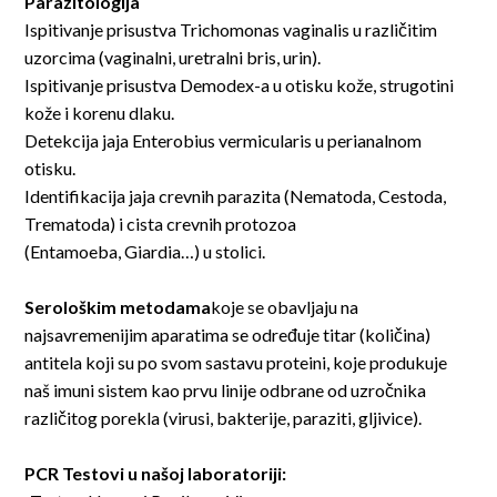
Parazitologija
Ispitivanje prisustva Trichomonas vaginalis u različitim
uzorcima (vaginalni, uretralni bris, urin).
Ispitivanje prisustva Demodex-a u otisku kože, strugotini
kože i korenu dlaku.
Detekcija jaja Enterobius vermicularis u perianalnom
otisku.
Identifikacija jaja crevnih parazita (Nematoda, Cestoda,
Trematoda) i cista crevnih protozoa
(Entamoeba, Giardia…) u stolici.
Serološkim metodama
koje se obavljaju na
najsavremenijim aparatima se određuje titar (količina)
antitela koji su po svom sastavu proteini, koje produkuje
naš imuni sistem kao prvu linije odbrane od uzročnika
različitog porekla (virusi, bakterije, paraziti, gljivice).
PCR Testovi u našoj laboratoriji: