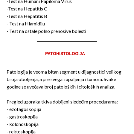
-Test na Humani Papiloma Virus
-Test na Hepatitis C
-Test na Hepatitis B
- Test na Hlamidiju
- Test na ostale polno prenosive bolesti
PATOHISTOLOGIJA
Patologija je veoma bitan segment u dijagnostici velikog
broja oboljenja, a pre svega zapaljenja i tumora. Svake
godine se uvećava broj patoloških i citoloških analiza.
Pregled uzoraka tkiva dobijeni sledećim procedurama:
- ezofagoskopija
- gastroskopija
- kolonoskopija
- rektoskopija