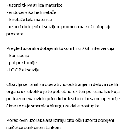
- uzorci tkiva grlića materice
- endocervikalne kiretaže
- kiretaže tela materice
- uzorci dobijeni ekscizijom promena na koži, biopsije
prostate
Pregled uzoraka dobijenih tokom hirurških intervencija:
- konizacija
- polipektomije
- LOOP ekscizija
Obavlja se i analiza operativno odstranjenih delova i celih
organa uz, ukoliko je to potrebno, ex tempore analizu koja
podrazumeva uvid u prirodu bolesti u toku same operacije
čime se daje smernica hirurgu za dalje postupke.
Pored ovih uzoraka analiziraju citološki uzorci dobijeni
najčešće punkcijom tankom