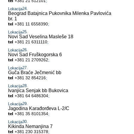
+381 21 512101
;
Lokacija
Beograd Batajnica
Pukovnika Milenka Pavlovića
br. 1
+381 11 6558390
;
Lokacija
Novi Sad
Veselina Masleše 18
+381 21 6311110
;
Lokacija
Novi Sad
Fruškogorska 6
+381 21 2709262
;
Lokacija
Guča
Braće Ječmenić bb
+381 32 854216
;
Lokacija
Ivanjica
Senjak bb Bukovica
+381 64 6486304
;
Lokacija
Jagodina
Karađorđeva L-2/C
+381 35 8101354
;
Lokacija
Kikinda
Nemanjina 7
+381 230 315378
;