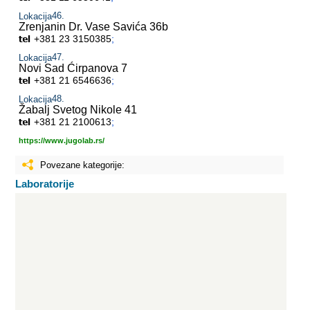
Lokacija
Zrenjanin
Dr. Vase Savića 36b
+381 23 3150385
;
Lokacija
Novi Sad
Ćirpanova 7
+381 21 6546636
;
Lokacija
Žabalj
Svetog Nikole 41
+381 21 2100613
;
https://www.jugolab.rs/
Povezane kategorije:
Laboratorije