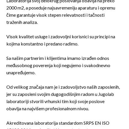
Laboratorija svoj delokrug poslovanja obavlja na preko
2000 m2, a poseduje najsavremeniju aparaturu i opremu
čime garantuje visok stepen relevatnosti i tačnosti
traženih analiza.
Visok kvalitet usluge i zadovoljni korisnici su principi na
kojima konstantno i predano radimo.
Sa našim partnerim i klijentima imamo izrađen odnos
međusobnog poverenja koji negujemo i svakodnevno
unapređujemo.
Od velikog značaja nam je i zadovoljstvo naših zaposlenih,
jer su zaposleni svojim dugogodišnjim radom u Jugolab
laboratoriji stvorili vrhunski tim koji svoje poslove
obavlja na najvišem profesionalnom nivou.
Akreditovana laboratorija standardom SRPS EN ISO