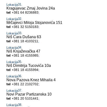
Lokacija
Kragujevac
Zmaj Jovina 24a
+381 64 8236883
;
Lokacija
Mrčajevci
Miloja Stojanovića 151
+381 32 5150183
;
Lokacija
Niš
Cara Dušana 63
+381 18 4103211
;
Lokacija
Niš
Knjaževačka 47
+381 18 4155985
;
Lokacija
Niš
Dimitrija Tucovića 10a
+381 18 4155994
;
Lokacija
Nova Pazova
Knez Mihaila 4
+381 22 2102702
;
Lokacija
Novi Pazar
Partizanska 10
+381 20 5101441
;
Lokacija