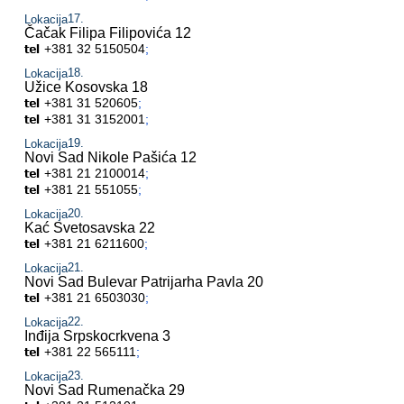
Lokacija
Čačak
Filipa Filipovića 12
+381 32 5150504
;
Lokacija
Užice
Kosovska 18
+381 31 520605
;
+381 31 3152001
;
Lokacija
Novi Sad
Nikole Pašića 12
+381 21 2100014
;
+381 21 551055
;
Lokacija
Kać
Svetosavska 22
+381 21 6211600
;
Lokacija
Novi Sad
Bulevar Patrijarha Pavla 20
+381 21 6503030
;
Lokacija
Inđija
Srpskocrkvena 3
+381 22 565111
;
Lokacija
Novi Sad
Rumenačka 29