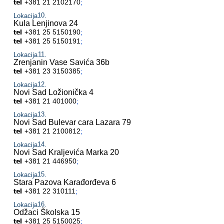
+381 21 2102170
;
Lokacija
Kula
Lenjinova 24
+381 25 5150190
;
+381 25 5150191
;
Lokacija
Zrenjanin
Vase Savića 36b
+381 23 3150385
;
Lokacija
Novi Sad
Ložionička 4
+381 21 401000
;
Lokacija
Novi Sad
Bulevar cara Lazara 79
+381 21 2100812
;
Lokacija
Novi Sad
Kraljevića Marka 20
+381 21 446950
;
Lokacija
Stara Pazova
Karađorđeva 6
+381 22 310111
;
Lokacija
Odžaci
Školska 15
+381 25 5150025
;