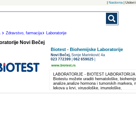
|
Naslovna
| Uslovi
a
Zdravstvo, farmacija
Laboratorije
ratorije Novi Bečej
Biotest - Biohemijske Laboratorije
Novi Bečej,
Sonje Marinković 4a
023 772399
|
062 659025
|
www.biotest.rs
LABORATORIJE - BIOTEST LABORATORIJA
Biotestu možete uraditi hematološke, biohemij
analize,analize hormona i tumorskih markera, 
lekova u krvi, virusološke, imunološke,
alergološke analize i sva ispitivanja iz oblasti
mikrobiologije i patohistologije u skladu sa
najvišim standardima laboratorijske prakse i
zahtevima korisnika. Biotest laboratorije za svo
osnovni cilj imaju dobrobit pacijenata, što se
manifestuje kroz pouzdanost ispitivanja i brzin
izdavanja rezultata. Prijatan ambijent u kojem
pacijenti borave, kao i ljubaznost u pristupu
svakom korisniku.