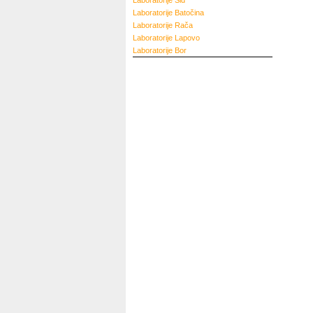
Laboratorije
Šid
Laboratorije
Batočina
Laboratorije
Rača
Laboratorije
Lapovo
Laboratorije
Bor