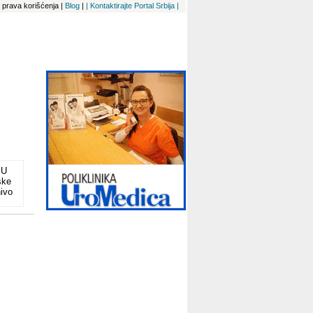
 i prava korišćenja
|
Blog
|
| Kontaktirajte Portal Srbija |
 U
ske
nivo
j
u