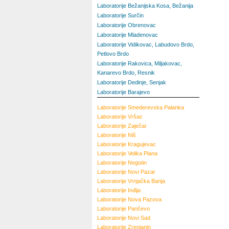
Laboratorije Bežanijska Kosa, Bežanija
Laboratorije Surčin
Laboratorije Obrenovac
Laboratorije Mladenovac
Laboratorije Vidikovac, Labudovo Brdo,
Petlovo Brdo
Laboratorije Rakovica, Miljakovac,
Kanarevo Brdo, Resnik
Laboratorije Dedinje, Senjak
Laboratorije Barajevo
Laboratorije
Smederevska Palanka
Laboratorije
Vršac
Laboratorije
Zaječar
Laboratorije
Niš
Laboratorije
Kragujevac
Laboratorije
Velika Plana
Laboratorije
Negotin
Laboratorije
Novi Pazar
Laboratorije
Vrnjačka Banja
Laboratorije
Inđija
Laboratorije
Nova Pazova
Laboratorije
Pančevo
Laboratorije
Novi Sad
Laboratorije
Zrenjanin