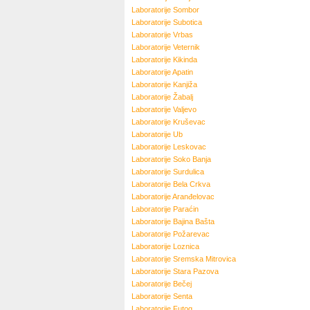
Laboratorije
Sombor
Laboratorije
Subotica
Laboratorije
Vrbas
Laboratorije
Veternik
Laboratorije
Kikinda
Laboratorije
Apatin
Laboratorije
Kanjiža
Laboratorije
Žabalj
Laboratorije
Valjevo
Laboratorije
Kruševac
Laboratorije
Ub
Laboratorije
Leskovac
Laboratorije
Soko Banja
Laboratorije
Surdulica
Laboratorije
Bela Crkva
Laboratorije
Aranđelovac
Laboratorije
Paraćin
Laboratorije
Bajina Bašta
Laboratorije
Požarevac
Laboratorije
Loznica
Laboratorije
Sremska Mitrovica
Laboratorije
Stara Pazova
Laboratorije
Bečej
Laboratorije
Senta
Laboratorije
Futog