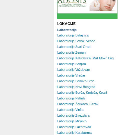
LOKACIJE
Laboratorije
Laboratorije Batajnica
Laboratorije Savski Venac
Laboratorije Stari Grad
Laboratorije Zemun
Laboratorije Kaluđerica, Mali Mokri Lug
Laboratorije Banjica
Laboratorije Voždovac
Laboratorije Vračar
Laboratorije Banovo Brdo
Laboratorije Novi Beograd
Laboratorije Borča, Krnjača, Kotež
Laboratorije Palilula
Laboratorije Žarkovo, Cerak
Laboratorije Vinča
Laboratorije Zvezdara
Laboratorije Mirijevo
Laboratorije Lazarevac
Laboratorije Karaburma