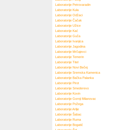
Laboratorije
Petrovaradin
Laboratorije
Kula
Laboratorije
Odžaci
Laboratorije
Čačak
Laboratorije
Užice
Laboratorije
Kać
Laboratorije
Guča
Laboratorije
Ivanjica
Laboratorije
Jagodina
Laboratorije
Mrčajevci
Laboratorije
Temerin
Laboratorije
Titel
Laboratorije
Novi Bečej
Laboratorije
Sremska Kamenica
Laboratorije
Bačka Palanka
Laboratorije
Pirot
Laboratorije
Smederevo
Laboratorije
Kovin
Laboratorije
Gornji Milanovac
Laboratorije
Požega
Laboratorije
Arilje
Laboratorije
Šabac
Laboratorije
Ruma
Laboratorije
Bogatić