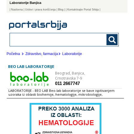
Laboratorije Banjica
|
Naslovna
| Uslovi i prava korišćenja
|
Blog
|
| Kontaktirajte Portal Srbija |
Početna
Zdravstvo, farmacija
Laboratorije
BEO LAB LABORATORIJE
Beograd,
Banjica,
Crnotravska 7-9
011 2667747
LABORATORIJE - BEO LAB Beo-lab laboratorije se bave ispitivanjem
uzoraka iz oblasti biohemije, hematologije, mikrobiologije,
patohistologije i genetike u skladu sa najvišim standardima kvaliteta i
zahtevima korisnika. Laboratorije su osnovane poštujući sve zahteve
kontrole kvaliteta rada laboratorija u pogledu opreme, ljudskih
resursa, potrošnog materijala, reagenasa i uslova rada bazirajući se na
principima dobre laboratorijske prakse. Beo-lab laboratorije raspolažu
ispitnom opremom najsavremenije tehnologije i zapošljavaju iskusne i
profesionalne stručnjake koji za fokus u procesu rada imaju postizanje
preciznih i pouzdanih rezultata u domenu laboratorijske dijagnostike.