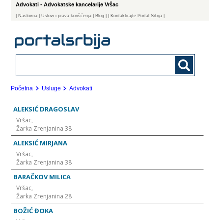
Advokati - Advokatske kancelarije Vršac
|
Naslovna
| Uslovi i prava korišćenja
|
Blog
|
| Kontaktirajte Portal Srbija |
Početna
Usluge
Advokati
ALEKSIĆ DRAGOSLAV
Vršac,
Žarka Zrenjanina 38
ALEKSIĆ MIRJANA
Vršac,
Žarka Zrenjanina 38
BARAČKOV MILICA
Vršac,
Žarka Zrenjanina 28
BOŽIĆ ĐOKA