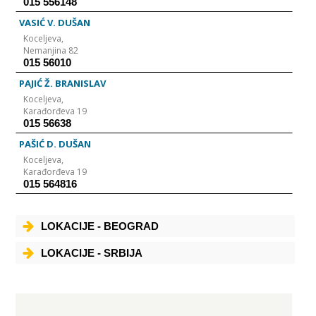
015 556148
VASIĆ V. DUŠAN
Koceljeva,
Nemanjina 82
015 56010
PAJIĆ Ž. BRANISLAV
Koceljeva,
Karađorđeva 19
015 56638
PAŠIĆ D. DUŠAN
Koceljeva,
Karađorđeva 19
015 564816
LOKACIJE - BEOGRAD
LOKACIJE - SRBIJA