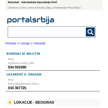
Advokati - Advokatske kancelarije Knić
|
Naslovna
| Uslovi i prava korišćenja
|
Blog
|
| Kontaktirajte Portal Srbija |
Početna
Usluge
Advokati
BUĐEVAC M. MILUTIN
Knić,
Vučkovica Selo 244
034 591090
LAZAREVIĆ G. DRAGAN
Knić,
Kuća Mladenović Petra
034 367725
LOKACIJE - BEOGRAD