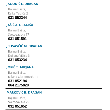
JAGODIĆ L. DRAGAN
Bajina Bašta,
Rajka Tadića 2
031 852344
JAŠIĆ A. DRAGIŠA
Bajina Bašta,
Svetosavska 17
031 851591
JELISAVČIĆ M. DRAGAN
Bajina Bašta,
Dušana Višića 3
031 853234
JOKIĆ T. MIRJANA
Bajina Bašta,
Milana Obrenovića 13
031 852194
064 2175820
MARKOVIĆ B. DRAGAN
Bajina Bašta,
Svetosavska 25
031 851652