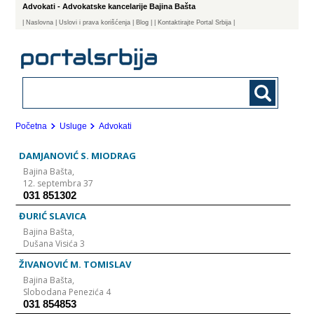
Advokati - Advokatske kancelarije Bajina Bašta
|
Naslovna
| Uslovi i prava korišćenja
|
Blog
|
| Kontaktirajte Portal Srbija |
Početna
Usluge
Advokati
DAMJANOVIĆ S. MIODRAG
Bajina Bašta,
12. septembra 37
031 851302
ĐURIĆ SLAVICA
Bajina Bašta,
Dušana Visića 3
ŽIVANOVIĆ M. TOMISLAV
Bajina Bašta,
Slobodana Penezića 4
031 854853