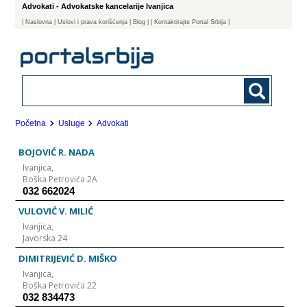
Advokati - Advokatske kancelarije Ivanjica
|
Naslovna
| Uslovi i prava korišćenja
|
Blog
|
| Kontaktirajte Portal Srbija |
Početna
Usluge
Advokati
BOJOVIĆ R. NADA
Ivanjica,
Boška Petrovića 2A
032 662024
VULOVIĆ V. MILIĆ
Ivanjica,
Javorska 24
DIMITRIJEVIĆ D. MIŠKO
Ivanjica,
Boška Petrovića 22
032 834473