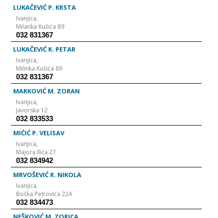
LUKAČEVIĆ P. KRSTA
Ivanjica,
Milanka Kušića 89
032 831367
LUKAČEVIĆ K. PETAR
Ivanjica,
Milinka Kušića 89
032 831367
MARKOVIĆ M. ZORAN
Ivanjica,
Javorska 12
032 833533
MIĆIĆ P. VELISAV
Ivanjica,
Majora Ilića 27
032 834942
MRVOŠEVIĆ R. NIKOLA
Ivanjica,
Boška Petrovića 22A
032 834473
NEŠKOVIĆ M. ZORICA