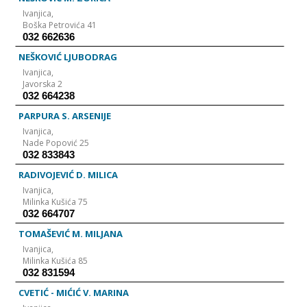
Ivanjica,
Boška Petrovića 41
032 662636
NEŠKOVIĆ LJUBODRAG
Ivanjica,
Javorska 2
032 664238
PARPURA S. ARSENIJE
Ivanjica,
Nade Popović 25
032 833843
RADIVOJEVIĆ D. MILICA
Ivanjica,
Milinka Kušića 75
032 664707
TOMAŠEVIĆ M. MILJANA
Ivanjica,
Milinka Kušića 85
032 831594
CVETIĆ - MIĆIĆ V. MARINA