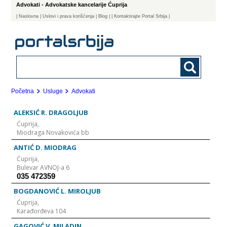
Advokati - Advokatske kancelarije Ćuprija
|
Naslovna
| Uslovi i prava korišćenja
|
Blog
|
| Kontaktirajte Portal Srbija |
Početna
Usluge
Advokati
ALEKSIĆ R. DRAGOLJUB
Ćuprija,
Miodraga Novakovića bb
ANTIĆ D. MIODRAG
Ćuprija,
Bulevar AVNOJ-a 6
035 472359
BOGDANOVIĆ L. MIROLJUB
Ćuprija,
Karađorđeva 104
GAGOVIĆ V. MILADIN