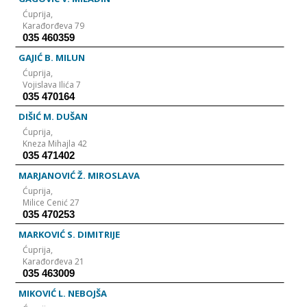
Ćuprija,
Karađorđeva 79
035 460359
GAJIĆ B. MILUN
Ćuprija,
Vojislava Ilića 7
035 470164
DIŠIĆ M. DUŠAN
Ćuprija,
Kneza Mihajla 42
035 471402
MARJANOVIĆ Ž. MIROSLAVA
Ćuprija,
Milice Cenić 27
035 470253
MARKOVIĆ S. DIMITRIJE
Ćuprija,
Karađorđeva 21
035 463009
MIKOVIĆ L. NEBOJŠA