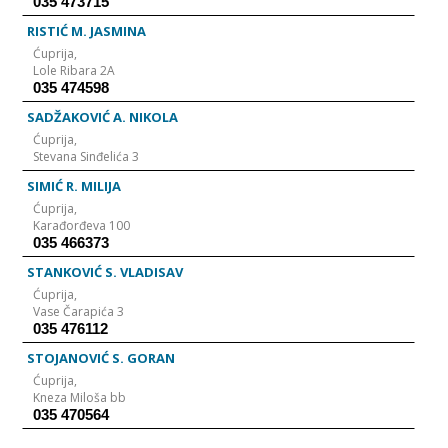
035 473715
RISTIĆ M. JASMINA
Ćuprija,
Lole Ribara 2A
035 474598
SADŽAKOVIĆ A. NIKOLA
Ćuprija,
Stevana Sinđelića 3
SIMIĆ R. MILIJA
Ćuprija,
Karađorđeva 100
035 466373
STANKOVIĆ S. VLADISAV
Ćuprija,
Vase Čarapića 3
035 476112
STOJANOVIĆ S. GORAN
Ćuprija,
Kneza Miloša bb
035 470564