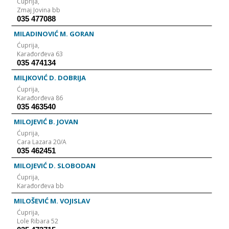
Ćuprija,
Zmaj Jovina bb
035 477088
MILADINOVIĆ M. GORAN
Ćuprija,
Karađorđeva 63
035 474134
MILJKOVIĆ D. DOBRIJA
Ćuprija,
Karađorđeva 86
035 463540
MILOJEVIĆ B. JOVAN
Ćuprija,
Cara Lazara 20/A
035 462451
MILOJEVIĆ D. SLOBODAN
Ćuprija,
Karađorđeva bb
MILOŠEVIĆ M. VOJISLAV
Ćuprija,
Lole Ribara 52