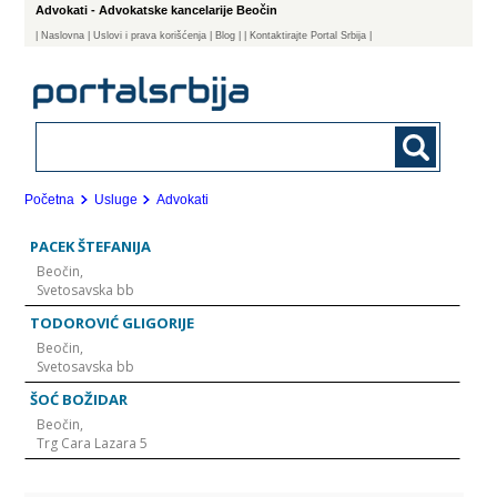
Advokati - Advokatske kancelarije Beočin
|
Naslovna
| Uslovi i prava korišćenja
|
Blog
|
| Kontaktirajte Portal Srbija |
Početna
Usluge
Advokati
PACEK ŠTEFANIJA
Beočin,
Svetosavska bb
TODOROVIĆ GLIGORIJE
Beočin,
Svetosavska bb
ŠOĆ BOŽIDAR
Beočin,
Trg Cara Lazara 5