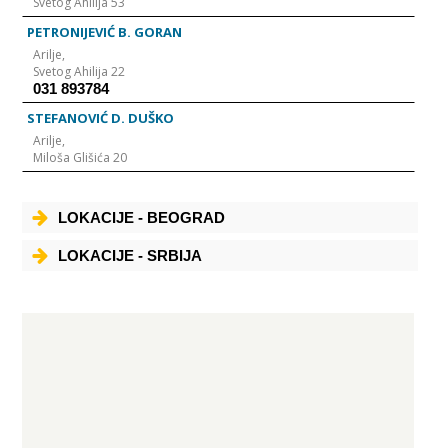
Svetog Ahilija 53
PETRONIJEVIĆ B. GORAN
Arilje,
Svetog Ahilija 22
031 893784
STEFANOVIĆ D. DUŠKO
Arilje,
Miloša Glišića 20
LOKACIJE - BEOGRAD
LOKACIJE - SRBIJA