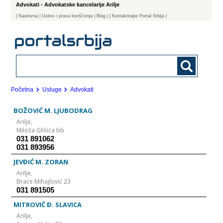
Advokati - Advokatske kancelarije Arilje
|
Naslovna
| Uslovi i prava korišćenja
|
Blog
|
| Kontaktirajte Portal Srbija |
Početna
Usluge
Advokati
BOŽOVIĆ M. LJUBODRAG
Arilje,
Miloša Glišića bb
031 891062
031 893956
JEVĐIĆ M. ZORAN
Arilje,
Braće Mihajlović 23
031 891505
MITROVIĆ Đ. SLAVICA
Arilje,