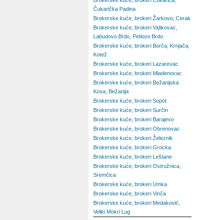
Brokerske kuće, brokeri Čukarica,
Čukarička Padina
Brokerske kuće, brokeri Žarkovo, Cerak
Brokerske kuće, brokeri Vidikovac,
Labudovo Brdo, Petlovo Brdo
Brokerske kuće, brokeri Borča, Krnjača,
Kotež
Brokerske kuće, brokeri Lazarevac
Brokerske kuće, brokeri Mladenovac
Brokerske kuće, brokeri Bežanijska
Kosa, Bežanija
Brokerske kuće, brokeri Sopot
Brokerske kuće, brokeri Surčin
Brokerske kuće, brokeri Barajevo
Brokerske kuće, brokeri Obrenovac
Brokerske kuće, brokeri Železnik
Brokerske kuće, brokeri Grocka
Brokerske kuće, brokeri Leštane
Brokerske kuće, brokeri Ostružnica,
Sremčica
Brokerske kuće, brokeri Umka
Brokerske kuće, brokeri Vinča
Brokerske kuće, brokeri Medaković,
Veliki Mokri Lug