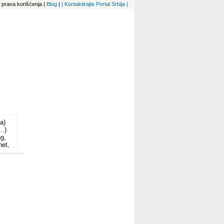
 i prava korišćenja
|
Blog
|
| Kontaktirajte Portal Srbija |
a)
..)
ng,
net,
oja
aka
e:
ga