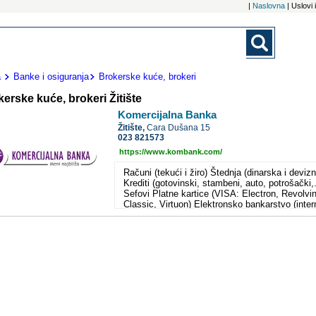
|
Naslovna
| Uslovi
a
Banke i osiguranja
Brokerske kuće, brokeri
erske kuće, brokeri Žitište
Komercijalna Banka
Žitište,
Cara Dušana 15
023 821573
https://www.kombank.com/
Računi (tekući i žiro) Štednja (dinarska i devizn
Krediti (gotovinski, stambeni, auto, potrošački,.
Sefovi Platne kartice (VISA: Electron, Revolvi
Classic, Virtuon) Elektronsko bankarstvo (inter
SMS, telefon, call-centar) Menjačko-devizno
valutni poslovi Kreditiranje MSP Kreditno-
garancijski poslovi sa inostranstvom Kreditno-
garancijski i depozitni domaći poslovi Platni
promet sa inostranstvom Domaći platni promet
HALCOM e-banking Komercijalna banka ad
Beograd je ugledna, sigurna i uspešna banka k
se od sličnih zapadnoevropskih i svetskih ban
razlikuje jedino po svojoj adresi. Naša deviza j
pouzdanost u radu, brzina i kvalitet naših uslu