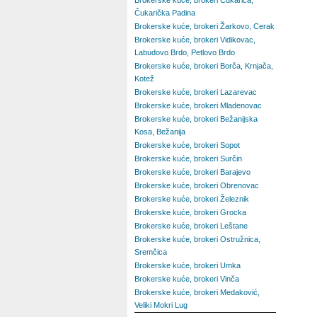
Brokerske kuće, brokeri Čukarica,
Čukarička Padina
Brokerske kuće, brokeri Žarkovo, Cerak
Brokerske kuće, brokeri Vidikovac,
Labudovo Brdo, Petlovo Brdo
Brokerske kuće, brokeri Borča, Krnjača,
Kotež
Brokerske kuće, brokeri Lazarevac
Brokerske kuće, brokeri Mladenovac
Brokerske kuće, brokeri Bežanijska
Kosa, Bežanija
Brokerske kuće, brokeri Sopot
Brokerske kuće, brokeri Surčin
Brokerske kuće, brokeri Barajevo
Brokerske kuće, brokeri Obrenovac
Brokerske kuće, brokeri Železnik
Brokerske kuće, brokeri Grocka
Brokerske kuće, brokeri Leštane
Brokerske kuće, brokeri Ostružnica,
Sremčica
Brokerske kuće, brokeri Umka
Brokerske kuće, brokeri Vinča
Brokerske kuće, brokeri Medaković,
Veliki Mokri Lug