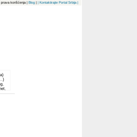
 i prava korišćenja
|
Blog
|
| Kontaktirajte Portal Srbija |
a)
..)
ng,
net,
oja
aka
e:
ga