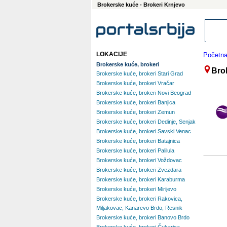
Brokerske kuće - Brokeri Krnjevo
LOKACIJE
Početn
Brokerske kuće, brokeri
Bro
Brokerske kuće, brokeri Stari Grad
Brokerske kuće, brokeri Vračar
Brokerske kuće, brokeri Novi Beograd
Brokerske kuće, brokeri Banjica
Brokerske kuće, brokeri Zemun
Brokerske kuće, brokeri Dedinje, Senjak
Brokerske kuće, brokeri Savski Venac
Brokerske kuće, brokeri Batajnica
Brokerske kuće, brokeri Palilula
Brokerske kuće, brokeri Voždovac
Brokerske kuće, brokeri Zvezdara
Brokerske kuće, brokeri Karaburma
Brokerske kuće, brokeri Mirijevo
Brokerske kuće, brokeri Rakovica,
Miljakovac, Kanarevo Brdo, Resnik
Brokerske kuće, brokeri Banovo Brdo