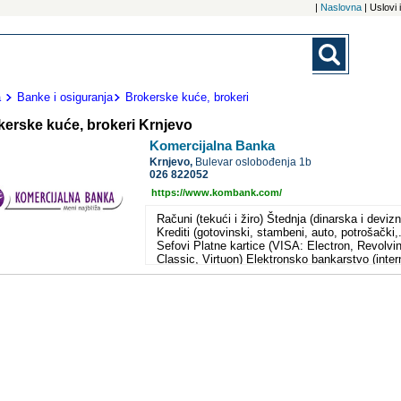
|
Naslovna
| Uslovi
a
Banke i osiguranja
Brokerske kuće, brokeri
kerske kuće, brokeri Krnjevo
Komercijalna Banka
Krnjevo,
Bulevar oslobođenja 1b
026 822052
https://www.kombank.com/
Računi (tekući i žiro) Štednja (dinarska i devizn
Krediti (gotovinski, stambeni, auto, potrošački,.
Sefovi Platne kartice (VISA: Electron, Revolvi
Classic, Virtuon) Elektronsko bankarstvo (inter
SMS, telefon, call-centar) Menjačko-devizno
valutni poslovi Kreditiranje MSP Kreditno-
garancijski poslovi sa inostranstvom Kreditno-
garancijski i depozitni domaći poslovi Platni
promet sa inostranstvom Domaći platni promet
HALCOM e-banking Komercijalna banka ad
Beograd je ugledna, sigurna i uspešna banka k
se od sličnih zapadnoevropskih i svetskih ban
razlikuje jedino po svojoj adresi. Naša deviza j
pouzdanost u radu, brzina i kvalitet naših uslu