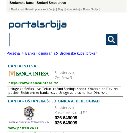
Brokerske kuće - Brokeri Smederevo
|
Naslovna
| Uslovi i prava korišćenja
|
Blog
|
| Kontaktirajte Portal Srbija |
Početna
Banke i osiguranja
Brokerske kuće, brokeri
BANCA INTESA
Smederevo,
Cvijićeva 3
https://www.bancaintesa.rs/
Usluge za fizička lica: Tekući računi Štednja Krediti Obveznice Devizni
poslovi Elektronsko bankarstvo Usluge za pravna lica: Dinarsko
poslovanje Devizno poslovanje Dugoročni krediti Depozitni poslovi sa
privredom Eskont menica prvoklasnih klijenata Elektronsko
BANKA POŠTANSKA ŠTEDIONICA A. D. BEOGRAD
bankarstvo - HALCOM e-bank, Pexim Banca Intesa Beograd sprovodi
Smederevo,
politiku bankarske grupacije kojoj pripada, po kojoj svaka članica
posluje kao banka zemlje u kojoj se nalazi, pri čemu se pored
Karađorđev dud E-1
posvećenosti uspešnom poslovanju podjednaka pažnja posvećuje brizi
026 649009
za društvenu zajednicu i aktivno se radi na kreiranju i realizaciji tzv.
026 649099
Projekta društvene odgovornosti. Banca Intesa Beograd je vodeća
banka na domaćem tržištu i pouzdan partner za 900.000 klijenata,
www.posted.co.rs
fizičkih i pravnih lica. Članica je novooformljene grupacije Intesa