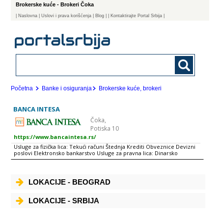
Brokerske kuće - Brokeri Čoka
|
Naslovna
| Uslovi i prava korišćenja
|
Blog
|
| Kontaktirajte Portal Srbija |
Početna
Banke i osiguranja
Brokerske kuće, brokeri
BANCA INTESA
Čoka,
Potiska 10
https://www.bancaintesa.rs/
Usluge za fizička lica: Tekući računi Štednja Krediti Obveznice Devizni
poslovi Elektronsko bankarstvo Usluge za pravna lica: Dinarsko
poslovanje Devizno poslovanje Dugoročni krediti Depozitni poslovi sa
privredom Eskont menica prvoklasnih klijenata Elektronsko
bankarstvo - HALCOM e-bank, Pexim Banca Intesa Beograd sprovodi
politiku bankarske grupacije kojoj pripada, po kojoj svaka članica
LOKACIJE - BEOGRAD
posluje kao banka zemlje u kojoj se nalazi, pri čemu se pored
posvećenosti uspešnom poslovanju podjednaka pažnja posvećuje brizi
za društvenu zajednicu i aktivno se radi na kreiranju i realizaciji tzv.
LOKACIJE - SRBIJA
Projekta društvene odgovornosti. Banca Intesa Beograd je vodeća
banka na domaćem tržištu i pouzdan partner za 900.000 klijenata,
fizičkih i pravnih lica. Članica je novooformljene grupacije Intesa