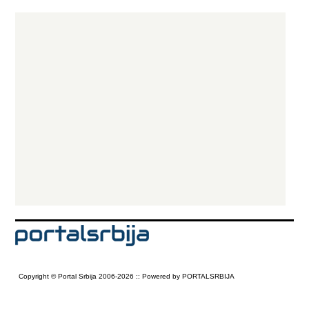
Sanpaolo koja je, kao najprofitabilnija i najveća italijanska i jedna od
najsnažnijih evropskih bankarskih grupacija, po vrednosti na berzi peta
banka u Evropi. Ova grupacija širom sveta ima više od 18 miliona
klijenata i mrežu od blizu 7 000 ekspozitura u 34 zemlje sveta, dok u
regionu Centralne i Istočne Evrope broji više od 6 miliona klijenata i u
Srbiji, Hrvatskoj, Slovačkoj, Albaniji, Rumuniji, Mađarskoj, Bosni i
Hercegovini, Sloveniji, Češkoj, Ukrajini i Rusiji je prisutna sa 1400
ekspozitura.
Copyright © Portal Srbija 2006-2026 :: Powered by PORTALSRBIJA