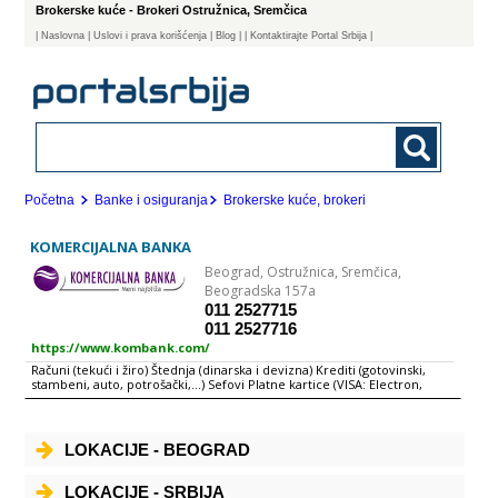
Brokerske kuće - Brokeri Ostružnica, Sremčica
|
Naslovna
| Uslovi i prava korišćenja
|
Blog
|
| Kontaktirajte Portal Srbija |
Početna
Banke i osiguranja
Brokerske kuće, brokeri
KOMERCIJALNA BANKA
Beograd,
Ostružnica, Sremčica,
Beogradska 157a
011 2527715
011 2527716
https://www.kombank.com/
Računi (tekući i žiro) Štednja (dinarska i devizna) Krediti (gotovinski,
stambeni, auto, potrošački,...) Sefovi Platne kartice (VISA: Electron,
Revolving, Classic, Virtuon) Elektronsko bankarstvo (internet, SMS,
telefon, call-centar) Menjačko-devizno valutni poslovi Kreditiranje MSP
Kreditno-garancijski poslovi sa inostranstvom Kreditno-garancijski i
depozitni domaći poslovi Platni promet sa inostranstvom Domaći
LOKACIJE - BEOGRAD
platni promet HALCOM e-banking Komercijalna banka ad Beograd je
ugledna, sigurna i uspešna banka koja se od sličnih zapadnoevropskih i
svetskih banaka razlikuje jedino po svojoj adresi. Naša deviza je:
LOKACIJE - SRBIJA