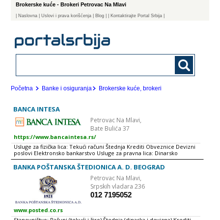
Brokerske kuće - Brokeri Petrovac Na Mlavi
|
Naslovna
| Uslovi i prava korišćenja
|
Blog
|
| Kontaktirajte Portal Srbija |
Početna
Banke i osiguranja
Brokerske kuće, brokeri
BANCA INTESA
Petrovac Na Mlavi,
Bate Bulića 37
https://www.bancaintesa.rs/
Usluge za fizička lica: Tekući računi Štednja Krediti Obveznice Devizni
poslovi Elektronsko bankarstvo Usluge za pravna lica: Dinarsko
poslovanje Devizno poslovanje Dugoročni krediti Depozitni poslovi sa
privredom Eskont menica prvoklasnih klijenata Elektronsko
BANKA POŠTANSKA ŠTEDIONICA A. D. BEOGRAD
bankarstvo - HALCOM e-bank, Pexim Banca Intesa Beograd sprovodi
Petrovac Na Mlavi,
politiku bankarske grupacije kojoj pripada, po kojoj svaka članica
posluje kao banka zemlje u kojoj se nalazi, pri čemu se pored
Srpskih vladara 236
posvećenosti uspešnom poslovanju podjednaka pažnja posvećuje brizi
012 7195052
za društvenu zajednicu i aktivno se radi na kreiranju i realizaciji tzv.
Projekta društvene odgovornosti. Banca Intesa Beograd je vodeća
www.posted.co.rs
banka na domaćem tržištu i pouzdan partner za 900.000 klijenata,
fizičkih i pravnih lica. Članica je novooformljene grupacije Intesa
Stanovništvo: Računi (tekući i žiro) Štednja (dinaska i devizna) Krediti