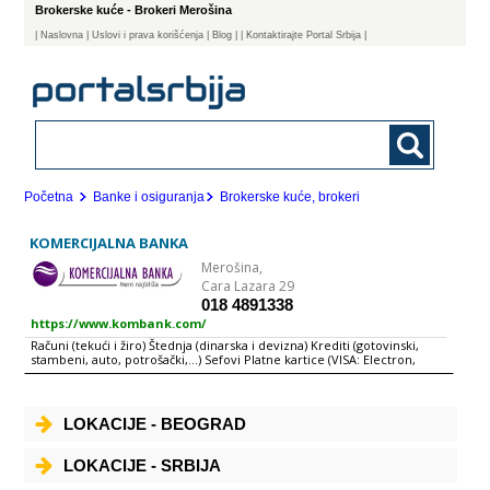
Brokerske kuće - Brokeri Merošina
|
Naslovna
| Uslovi i prava korišćenja
|
Blog
|
| Kontaktirajte Portal Srbija |
Početna
Banke i osiguranja
Brokerske kuće, brokeri
KOMERCIJALNA BANKA
Merošina,
Cara Lazara 29
018 4891338
https://www.kombank.com/
Računi (tekući i žiro) Štednja (dinarska i devizna) Krediti (gotovinski,
stambeni, auto, potrošački,...) Sefovi Platne kartice (VISA: Electron,
Revolving, Classic, Virtuon) Elektronsko bankarstvo (internet, SMS,
telefon, call-centar) Menjačko-devizno valutni poslovi Kreditiranje MSP
Kreditno-garancijski poslovi sa inostranstvom Kreditno-garancijski i
depozitni domaći poslovi Platni promet sa inostranstvom Domaći
LOKACIJE - BEOGRAD
platni promet HALCOM e-banking Komercijalna banka ad Beograd je
ugledna, sigurna i uspešna banka koja se od sličnih zapadnoevropskih i
svetskih banaka razlikuje jedino po svojoj adresi. Naša deviza je:
LOKACIJE - SRBIJA
pouzdanost u radu, brzina i kvalitet naših usluga svim klijentima, od
pojedinačnih građana do najvećih kompanija, mora da bude jednak