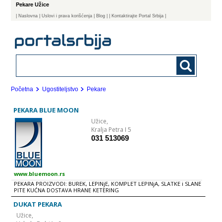
Pekare Užice
|
Naslovna
| Uslovi i prava korišćenja
|
Blog
|
| Kontaktirajte Portal Srbija |
Početna
Ugostiteljstvo
Pekare
PEKARA BLUE MOON
Užice,
Kralja Petra I 5
031 513069
www.bluemoon.rs
PEKARA PROIZVODI: BUREK, LEPINjE, KOMPLET LEPINjA, SLATKE i SLANE
PITE KUĆNA DOSTAVA HRANE KETERING
DUKAT PEKARA
Užice,