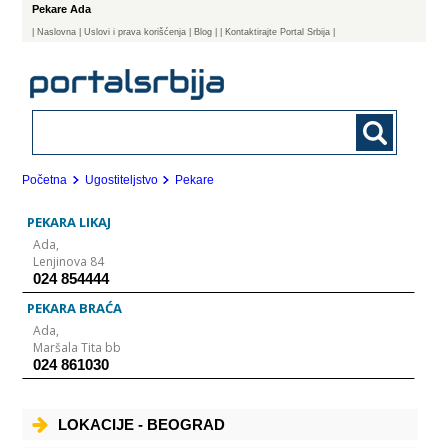
Pekare Ada
|
Naslovna
| Uslovi i prava korišćenja
|
Blog
|
| Kontaktirajte Portal Srbija |
Početna
Ugostiteljstvo
Pekare
PEKARA LIKAJ
Ada,
Lenjinova 84
024 854444
PEKARA BRAĆA
Ada,
Maršala Tita bb
024 861030
LOKACIJE - BEOGRAD