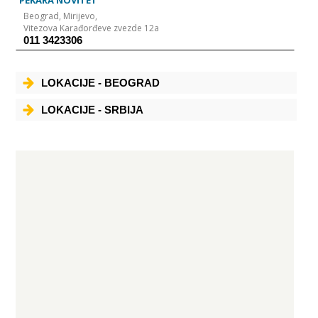
PEKARA NOVITET
Beograd,
Mirijevo,
Vitezova Karađorđeve zvezde 12a
011 3423306
LOKACIJE - BEOGRAD
LOKACIJE - SRBIJA