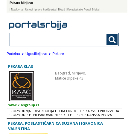
Pekare Mirijevo
|
Naslovna
| Uslovi i prava korišćenja
|
Blog
|
| Kontaktirajte Portal Srbija |
Početna
Ugostiteljstvo
Pekare
PEKARA KLAS
Beograd,
Mirijevo,
Matice srpske 43
www.klasgroup.rs
PROIZVODNjA i DISTRIBUCIJA HLEBA i DRUGIH PEKARSKIH PROIZVODA
PROIZVODI : HLEB PAKOVAN HLEB KIFLE i PERECE DANSKA PECIVA
KROASANI KOLAČI i TORTE SLAVSKI KOLAČI SMRZNUTI PROGRAM
’’KLAS’’ sa svojom tradicijom dugom skoro 60 godina danas predstavlja
PEKARA, POSLASTIČARNICA SUZANA I IGRAONICA
najvećeg proizvođača hleba i peciva u Srbiji. U svojoj širokoj ponudi
VALENTINA
proizvoda, ovaj naš poslovni gigant nudi veliki asortiman različitih vrsta