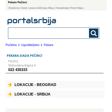
Pekare Pećinci
|
Naslovna
| Uslovi i prava korišćenja
|
Blog
|
| Kontaktirajte Portal Srbija |
Početna
Ugostiteljstvo
Pekare
PEKARA DADA PEĆINCI
Pećinci,
Slobodana Bajića 4
022 435333
LOKACIJE - BEOGRAD
LOKACIJE - SRBIJA