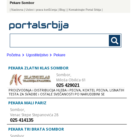
Pekare Sombor
|
Naslovna
| Uslovi i prava korišćenja
|
Blog
|
| Kontaktirajte Portal Srbija |
Početna
Ugostiteljstvo
Pekare
PEKARA ZLATNI KLAS SOMBOR
Sombor,
Miloša Obilića 61
025 429021
PROIZVODNjA i DISTRIBUCIJA HLEBA i PECIVA, KOKTEL PECIVA, LISNATIH
TESTA ZA SVADBE i OSTALE SVEČANOSTI PO NARUDžBINI SE
SNABDEVAJU TRGOVINE USLUŽNO PEČENjE MESA
PEKARA MALI PARIZ
Sombor,
Venac Stepe Stepanovića 28
025 414135
PEKARA TRI BRATA SOMBOR
Sombor,