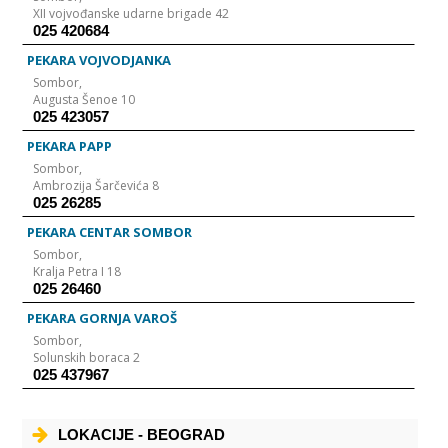
XII vojvođanske udarne brigade 42
025 420684
PEKARA VOJVODJANKA
Sombor,
Augusta Šenoe 10
025 423057
PEKARA PAPP
Sombor,
Ambrozija Šarčevića 8
025 26285
PEKARA CENTAR SOMBOR
Sombor,
Kralja Petra I 18
025 26460
PEKARA GORNJA VAROŠ
Sombor,
Solunskih boraca 2
025 437967
LOKACIJE - BEOGRAD