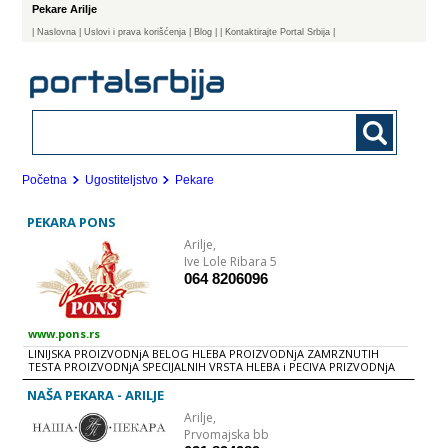
Pekare Arilje
|
Naslovna
| Uslovi i prava korišćenja
|
Blog
|
| Kontaktirajte Portal Srbija |
Početna
Ugostiteljstvo
Pekare
PEKARA PONS
Arilje,
Ive Lole Ribara 5
064 8206096
www.pons.rs
LINIJSKA PROIZVODNjA BELOG HLEBA PROIZVODNjA ZAMRZNUTIH
TESTA PROIZVODNjA SPECIJALNIH VRSTA HLEBA i PECIVA PRIZVODNjA
BELOG-DNEVNOG PECIVA PROIZVODNjA KORA ZA PITE i GIBANICE
PROIZVODNjA PITA i BUREKA PROIZVODNjA KOLAČA
NAŠA PEKARA - ARILJE
Arilje,
Prvomajska bb