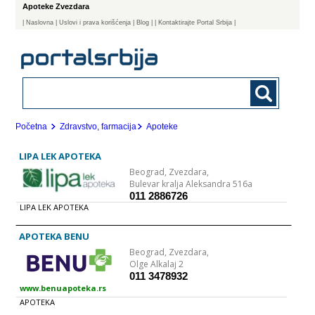
Apoteke Zvezdara
|
Naslovna
| Uslovi i prava korišćenja
|
Blog
|
| Kontaktirajte Portal Srbija |
Početna
Zdravstvo, farmacija
Apoteke
LIPA LEK APOTEKA
Beograd,
Zvezdara,
Bulevar kralja Aleksandra 516a
011 2886726
LIPA LEK APOTEKA
APOTEKA BENU
Beograd,
Zvezdara,
Olge Alkalaj 2
011 3478932
www.benuapoteka.rs
APOTEKA