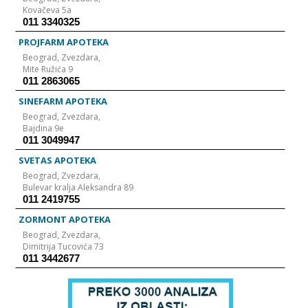
Kovačeva 5a
011 3340325
PROJFARM APOTEKA
Beograd,
Zvezdara,
Mite Ružića 9
011 2863065
SINEFARM APOTEKA
Beograd,
Zvezdara,
Bajdina 9e
011 3049947
SVETAS APOTEKA
Beograd,
Zvezdara,
Bulevar kralja Aleksandra 89
011 2419755
ZORMONT APOTEKA
Beograd,
Zvezdara,
Dimitrija Tucovića 73
011 3442677