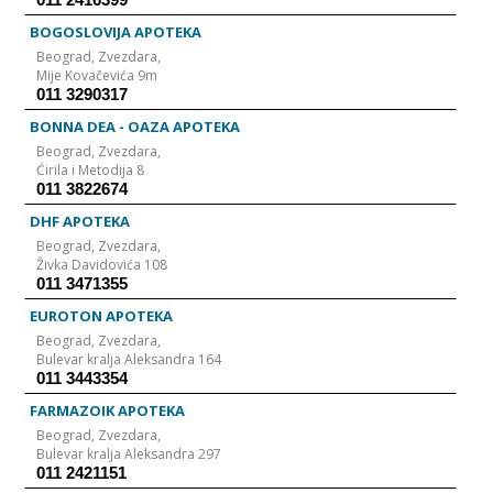
subotom 08 - 20h nedeljom 08 - 14h Julija 12 Batajnica, Jovana
Brankovića 3 tel: 011-848-46-16; 062-590-479 RADNO VREME radnim
BOGOSLOVIJA APOTEKA
danima 07.30 - 21h subotom 07.30 - 20h nedeljom 08 - 17h Dođite i
uverite se sami.
Beograd,
Zvezdara,
Mije Kovačevića 9m
011 3290317
BONNA DEA - OAZA APOTEKA
Beograd,
Zvezdara,
Ćirila i Metodija 8
011 3822674
DHF APOTEKA
Beograd,
Zvezdara,
Živka Davidovića 108
011 3471355
EUROTON APOTEKA
Beograd,
Zvezdara,
Bulevar kralja Aleksandra 164
011 3443354
FARMAZOIK APOTEKA
Beograd,
Zvezdara,
Bulevar kralja Aleksandra 297
011 2421151