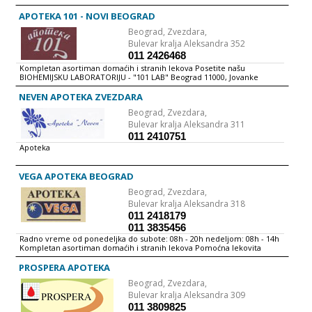
APOTEKA 101 - NOVI BEOGRAD
Beograd,
Zvezdara,
Bulevar kralja Aleksandra 352
011 2426468
Kompletan asortiman domaćih i stranih lekova Posetite našu
BIOHEMIJSKU LABORATORIJU - "101 LAB" Beograd 11000, Jovanke
Radaković 50a tel 011-342-97-60; 011-342-98-30; fax 011-342-98-29
NEVEN APOTEKA ZVEZDARA
Beograd,
Zvezdara,
Bulevar kralja Aleksandra 311
011 2410751
Apoteka
VEGA APOTEKA BEOGRAD
Beograd,
Zvezdara,
Bulevar kralja Aleksandra 318
011 2418179
011 3835456
Radno vreme od ponedeljka do subote: 08h - 20h nedeljom: 08h - 14h
Kompletan asortiman domaćih i stranih lekova Pomoćna lekovita
sredstva Kozmetički preparati Hrana i oprema za bebe Saveti lekara
Besplatno merenje krvnog pritiska Merenje nivoa šećera u krvi Svakog
PROSPERA APOTEKA
prvog vikenda u mesecu popust na pojedine vrste robe Prezenracije i
Beograd,
Zvezdara,
niže cene kozmetičkih preparata
Bulevar kralja Aleksandra 309
011 3809825