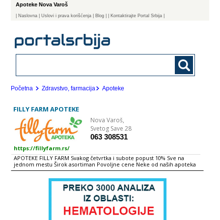
Apoteke Nova Varoš
|
Naslovna
| Uslovi i prava korišćenja
|
Blog
|
| Kontaktirajte Portal Srbija |
Početna
Zdravstvo, farmacija
Apoteke
FILLY FARM APOTEKE
Nova Varoš,
Svetog Save 28
063 308531
https://fillyfarm.rs/
APOTEKE FILLY FARM Svakog četvrtka i subote popust 10% Sve na
jednom mestu Širok asortiman Povoljne cene Neke od naših apoteka
Neke od naših apoteka Cilj kome stremimo: Unapređenje delatnosti
apoteka ka nivou vrhunske usluge, prihvatljivih cena i dostupnosti svih
proizvoda na tržištu Stalno praćenje novosti na tržištu, uvođenje novih
proizvoda u prodaju uz prateću marketinšku pokrivenost
promocijama i prezenatcijama Mesto gde će sve novo biti na pravi
način prezentirano kupcu U želji da prodaju farmaceutskih proizvoda
dovede preko maloprodaje direktno do potrošača ANLEK d.o.o. osniva
Zdravstvenu ustanovu APOTEKU FILLY FARM. Preduzeće FILLY FARM je