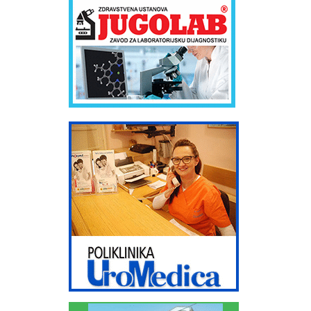
osnovano 15.05.2003. god ANLEK Kompanija Anlek se bavi medicinskim
snabdevanjem, uvozom i distribucijom farmaceutskih proizvoda i
medicinskog potrošnog materijala na teritoriji Srbije i Crne Gore.
Osnovano je u februaru 2001. godine u Beogradu, sa sedištem na
Bežanijskoj kosi. U sastavu kompanije Anlek je od 2003. godine i firma
FILLY FARM koja se bavi maloprodajom i koja, kroz lanac apoteka na
teritoriji cele Srbije omogućava distribuciju medicinskih proizvoda
direktno do potrošača. U prodajnom programu kompanije Anlek su:
Lekovi domaćih proizvođača Uvozni lekovi Dijetetski preparati Bebi
program Kozmetika Potrošni medicinski materijal