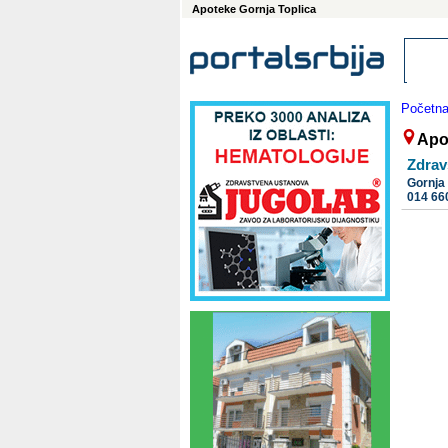
Apoteke Gornja Toplica
Početn
Apo
Zdravs
Gornja
014 66