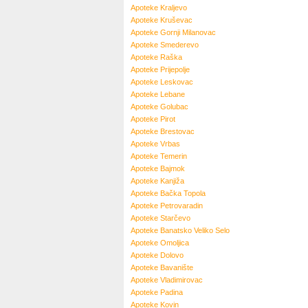
Apoteke
Kraljevo
Apoteke
Kruševac
Apoteke
Gornji Milanovac
Apoteke
Smederevo
Apoteke
Raška
Apoteke
Prijepolje
Apoteke
Leskovac
Apoteke
Lebane
Apoteke
Golubac
Apoteke
Pirot
Apoteke
Brestovac
Apoteke
Vrbas
Apoteke
Temerin
Apoteke
Bajmok
Apoteke
Kanjiža
Apoteke
Bačka Topola
Apoteke
Petrovaradin
Apoteke
Starčevo
Apoteke
Banatsko Veliko Selo
Apoteke
Omoljica
Apoteke
Dolovo
Apoteke
Bavanište
Apoteke
Vladimirovac
Apoteke
Padina
Apoteke
Kovin