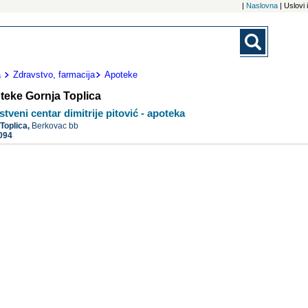
|
Naslovna
| Uslovi
a
Zdravstvo, farmacija
Apoteke
teke Gornja Toplica
tveni centar dimitrije pitović - apoteka
 Toplica,
Berkovac bb
094