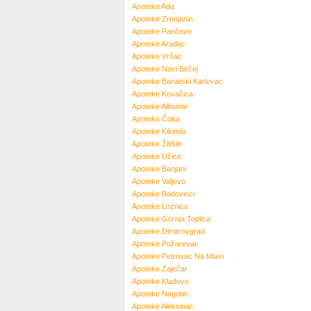
Apoteke
Ada
Apoteke
Zrenjanin
Apoteke
Pančevo
Apoteke
Aradac
Apoteke
Vršac
Apoteke
Novi Bečej
Apoteke
Banatski Karlovac
Apoteke
Kovačica
Apoteke
Alibunar
Apoteke
Čoka
Apoteke
Kikinda
Apoteke
Žitište
Apoteke
Užice
Apoteke
Banjani
Apoteke
Valjevo
Apoteke
Badovinci
Apoteke
Loznica
Apoteke
Gornja Toplica
Apoteke
Dimitrovgrad
Apoteke
Požarevac
Apoteke
Petrovac Na Mlavi
Apoteke
Zaječar
Apoteke
Kladovo
Apoteke
Negotin
Apoteke
Aleksinac