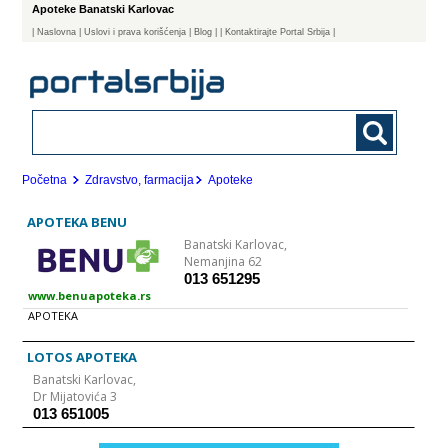
Apoteke Banatski Karlovac
|
Naslovna
| Uslovi i prava korišćenja
|
Blog
|
| Kontaktirajte Portal Srbija |
Početna
Zdravstvo, farmacija
Apoteke
APOTEKA BENU
Banatski Karlovac,
Nemanjina 62
013 651295
www.benuapoteka.rs
APOTEKA
LOTOS APOTEKA
Banatski Karlovac,
Dr Mijatovića 3
013 651005