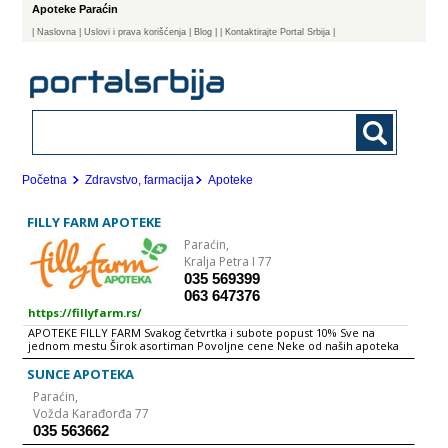
Apoteke Paraćin
|
Naslovna
| Uslovi i prava korišćenja
|
Blog
|
| Kontaktirajte Portal Srbija |
Početna
Zdravstvo, farmacija
Apoteke
FILLY FARM APOTEKE
Paraćin,
Kralja Petra I 77
035 569399
063 647376
https://fillyfarm.rs/
APOTEKE FILLY FARM Svakog četvrtka i subote popust 10% Sve na
jednom mestu Širok asortiman Povoljne cene Neke od naših apoteka
Neke od naših apoteka Cilj kome stremimo: Unapređenje delatnosti
apoteka ka nivou vrhunske usluge, prihvatljivih cena i dostupnosti svih
SUNCE APOTEKA
proizvoda na tržištu Stalno praćenje novosti na tržištu, uvođenje novih
Paraćin,
proizvoda u prodaju uz prateću marketinšku pokrivenost
promocijama i prezenatcijama Mesto gde će sve novo biti na pravi
Vožda Karađorđa 77
način prezentirano kupcu U želji da prodaju farmaceutskih proizvoda
035 563662
dovede preko maloprodaje direktno do potrošača ANLEK d.o.o. osniva