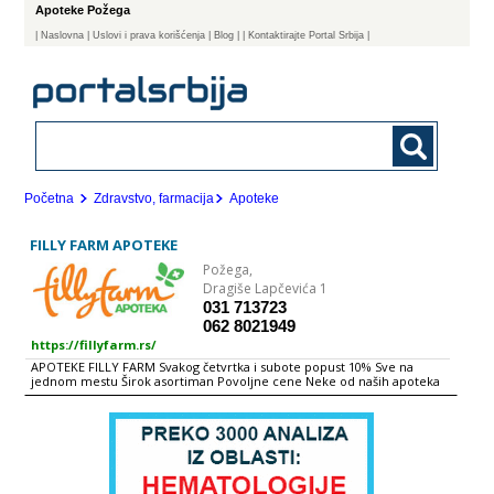
Apoteke Požega
|
Naslovna
| Uslovi i prava korišćenja
|
Blog
|
| Kontaktirajte Portal Srbija |
Početna
Zdravstvo, farmacija
Apoteke
FILLY FARM APOTEKE
Požega,
Dragiše Lapčevića 1
031 713723
062 8021949
https://fillyfarm.rs/
APOTEKE FILLY FARM Svakog četvrtka i subote popust 10% Sve na
jednom mestu Širok asortiman Povoljne cene Neke od naših apoteka
Neke od naših apoteka Cilj kome stremimo: Unapređenje delatnosti
apoteka ka nivou vrhunske usluge, prihvatljivih cena i dostupnosti svih
proizvoda na tržištu Stalno praćenje novosti na tržištu, uvođenje novih
proizvoda u prodaju uz prateću marketinšku pokrivenost
promocijama i prezenatcijama Mesto gde će sve novo biti na pravi
način prezentirano kupcu U želji da prodaju farmaceutskih proizvoda
dovede preko maloprodaje direktno do potrošača ANLEK d.o.o. osniva