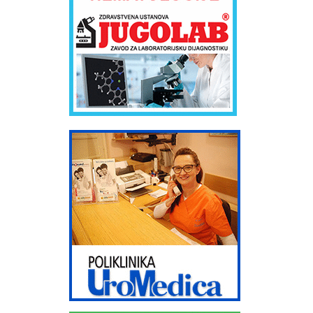
Zdravstvenu ustanovu APOTEKU FILLY FARM. Preduzeće FILLY FARM je
osnovano 15.05.2003. god ANLEK Kompanija Anlek se bavi medicinskim
snabdevanjem, uvozom i distribucijom farmaceutskih proizvoda i
medicinskog potrošnog materijala na teritoriji Srbije i Crne Gore.
Osnovano je u februaru 2001. godine u Beogradu, sa sedištem na
Bežanijskoj kosi. U sastavu kompanije Anlek je od 2003. godine i firma
FILLY FARM koja se bavi maloprodajom i koja, kroz lanac apoteka na
teritoriji cele Srbije omogućava distribuciju medicinskih proizvoda
direktno do potrošača. U prodajnom programu kompanije Anlek su:
Lekovi domaćih proizvođača Uvozni lekovi Dijetetski preparati Bebi
program Kozmetika Potrošni medicinski materijal