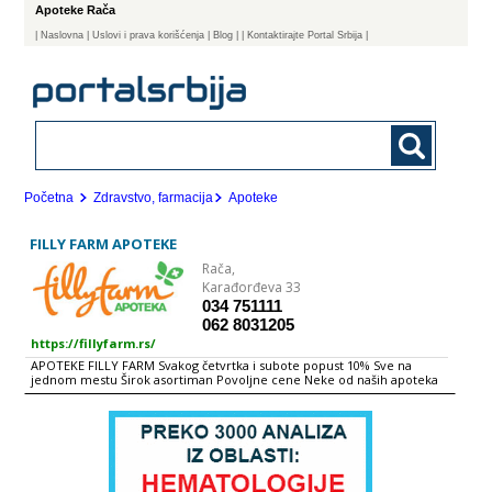
Apoteke Rača
|
Naslovna
| Uslovi i prava korišćenja
|
Blog
|
| Kontaktirajte Portal Srbija |
Početna
Zdravstvo, farmacija
Apoteke
FILLY FARM APOTEKE
Rača,
Karađorđeva 33
034 751111
062 8031205
https://fillyfarm.rs/
APOTEKE FILLY FARM Svakog četvrtka i subote popust 10% Sve na
jednom mestu Širok asortiman Povoljne cene Neke od naših apoteka
Neke od naših apoteka Cilj kome stremimo: Unapređenje delatnosti
apoteka ka nivou vrhunske usluge, prihvatljivih cena i dostupnosti svih
proizvoda na tržištu Stalno praćenje novosti na tržištu, uvođenje novih
proizvoda u prodaju uz prateću marketinšku pokrivenost
promocijama i prezenatcijama Mesto gde će sve novo biti na pravi
način prezentirano kupcu U želji da prodaju farmaceutskih proizvoda
dovede preko maloprodaje direktno do potrošača ANLEK d.o.o. osniva