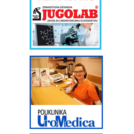
Zdravstvenu ustanovu APOTEKU FILLY FARM. Preduzeće FILLY FARM je
osnovano 15.05.2003. god ANLEK Kompanija Anlek se bavi medicinskim
snabdevanjem, uvozom i distribucijom farmaceutskih proizvoda i
medicinskog potrošnog materijala na teritoriji Srbije i Crne Gore.
Osnovano je u februaru 2001. godine u Beogradu, sa sedištem na
Bežanijskoj kosi. U sastavu kompanije Anlek je od 2003. godine i firma
FILLY FARM koja se bavi maloprodajom i koja, kroz lanac apoteka na
teritoriji cele Srbije omogućava distribuciju medicinskih proizvoda
direktno do potrošača. U prodajnom programu kompanije Anlek su:
Lekovi domaćih proizvođača Uvozni lekovi Dijetetski preparati Bebi
program Kozmetika Potrošni medicinski materijal