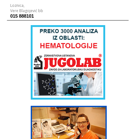
Loznica,
Vere Blagojević bb
015 888101