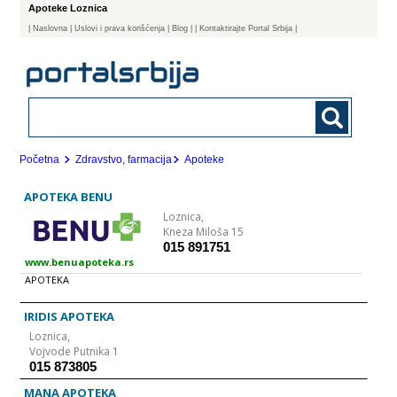
Apoteke Loznica
|
Naslovna
| Uslovi i prava korišćenja
|
Blog
|
| Kontaktirajte Portal Srbija |
Početna
Zdravstvo, farmacija
Apoteke
APOTEKA BENU
Loznica,
Kneza Miloša 15
015 891751
www.benuapoteka.rs
APOTEKA
IRIDIS APOTEKA
Loznica,
Vojvode Putnika 1
015 873805
MANA APOTEKA