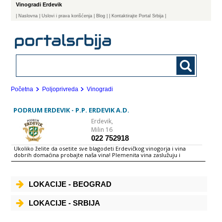
Vinogradi Erdevik
|
Naslovna
| Uslovi i prava korišćenja
|
Blog
|
| Kontaktirajte Portal Srbija |
Početna
Poljoprivreda
Vinogradi
PODRUM ERDEVIK - P.P. ERDEVIK A.D.
Erdevik,
Milin 16
022 752918
Ukoliko želite da osetite sve blagodeti Erdevičkog vinogorja i vina
dobrih domaćina probajte naša vina! Plemenita vina zaslužuju i
odgovarajuću trpezu, pa ćemo predstavljajući našu lepezu sortnih vina
preporučiti i odgovarajuću hranu kao i na kojim temperaturama treba
posluživati vina. BELA VINA CRNA VINA LOZOVAČA KOMOVICA Od
sortimenta najviše su zastupljene kvalitetne i visokokvalitetne bele
LOKACIJE - BEOGRAD
sorte grožđa, kao što su: Italijanski rizling Rajnski rizling Chardonnay
Sauvignon Beli burgundac Traminac a manjim delom i crvene sorte
grožđa Pošto podrum Erdevik ima vlastite zasade gore navedenih
LOKACIJE - SRBIJA
sorti, u mogućnosti je da svake godine obogati svoje zalihe novim
količinama tih plemenitih vina i prirodnih rakija kao što su Lozovača i
Komovica Malo je regiona gde je na relativno malom prostoru