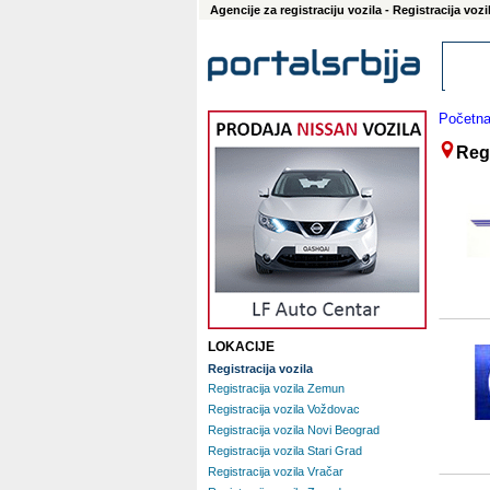
Agencije za registraciju vozila - Registracija vo
Početn
Regi
LOKACIJE
Registracija vozila
Registracija vozila Zemun
Registracija vozila Voždovac
Registracija vozila Novi Beograd
Registracija vozila Stari Grad
Registracija vozila Vračar