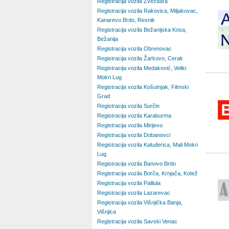
Registracija vozila Zvezdara
Registracija vozila Rakovica, Miljakovac,
Kanarevo Brdo, Resnik
Registracija vozila Bežanijska Kosa,
Bežanija
Registracija vozila Obrenovac
Registracija vozila Žarkovo, Cerak
Registracija vozila Medaković, Veliki
Mokri Lug
Registracija vozila Košutnjak, Filmski
Grad
Registracija vozila Surčin
Registracija vozila Karaburma
Registracija vozila Mirijevo
Registracija vozila Dobanovci
Registracija vozila Kaluđerica, Mali Mokri
Lug
Registracija vozila Banovo Brdo
Registracija vozila Borča, Krnjača, Kotež
Registracija vozila Palilula
Registracija vozila Lazarevac
Registracija vozila Višnjička Banja,
Višnjica
Registracija vozila Savski Venac