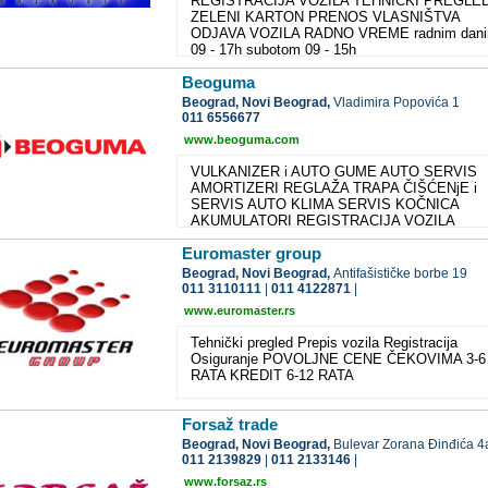
REGISTRACIJA VOZILA TEHNIČKI PREGLE
ZELENI KARTON PRENOS VLASNIŠTVA
ODJAVA VOZILA RADNO VREME radnim dan
09 - 17h subotom 09 - 15h
Beoguma
Beograd,
Novi Beograd,
Vladimira Popovića 1
011 6556677
www.beoguma.com
VULKANIZER i AUTO GUME AUTO SERVIS
AMORTIZERI REGLAŽA TRAPA ČIŠĆENjE i
SERVIS AUTO KLIMA SERVIS KOČNICA
AKUMULATORI REGISTRACIJA VOZILA
TEHNIČKI PREGLED
Euromaster group
Beograd,
Novi Beograd,
Antifašističke borbe 19
011 3110111
|
011 4122871
|
www.euromaster.rs
Tehnički pregled Prepis vozila Registracija
Osiguranje POVOLJNE CENE ČEKOVIMA 3-6
RATA KREDIT 6-12 RATA
Forsaž trade
Beograd,
Novi Beograd,
Bulevar Zorana Đinđića 4
011 2139829
|
011 2133146
|
www.forsaz.rs