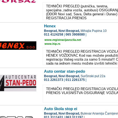
TEHNIČKI PREGLED (putnička, teretna,
specijalna ,radna vozila, autobusi) OSIGURAN
(DDOR Novi sad, Sava, Delta general i Dunav)
REGISTRACIJA PRENOS
Henex
Beograd,
Novi Beograd,
Mihajla Pupina 10
011 4124258
|
065 3908080
|
www.registracijavozila.net
www.hip.rs
TEHNIČKI PREGLED REGISTRACIJA VOZIL
HENEX VOŽDOVAC Kod nas možete produžiti
registraciju Vašeg vozila za samo 5 minuta!!! 
sada na jednom mestu možete izvršiti tehnički
pregled, kupiti polisu osiguranja, uplatiti
Auto centar stan-pedo
neophodne takse i dobiti registracionu nalepnic
Zakazivanje termina koji Vama odgovara i put
Beograd,
Novi Beograd,
Surčinski put 22a
e-mail adrese: RADNO VREME radnim danima
011 2261373
|
011 2261375
|
- 21h subotom 08 - 15h HENEX ZVEZDARA
Poželjno je da nas kontaktirate zbog dogovora
TEHNIČKI PREGLED REGISTRACIJA VOZIL
izbora ovlašćenika! RADNO VREME radnim
PRENOS VLASNIŠTVA OSIGURANjE VOZIL
danima 07 - 21h subotom 08 - 15h HENEX NO
BEOGRAD Kod nas možete izvršiti tehnički
pregled i registraciju vozola u najkraćem mog
roku!!! Zakazivanje termina koji Vama odgovara
Auto škola stop ei
putem e-mail adrese: RADNO VREME radnim
Beograd,
Novi Beograd,
Bulevar Arsenija Čarnijev
danima 07 - 21h subotom 08 - 15h HENEX
011 3111431
|
063 311197
|