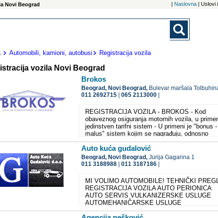
|
Naslovna
| Uslovi
zila Novi Beograd
a
Automobili, kamioni, autobusi
Registracija vozila
stracija vozila Novi Beograd
Brokos
Beograd,
Novi Beograd,
Bulevar maršala Tolbuhin
011 2692715
|
065 2113000
|
REGISTRACIJA VOZILA - BROKOS - Kod
obaveznog osiguranja motornih vozila, u primen
jedinstven tarifni sistem - U primeni je "bonus -
malus" sistem kojim se nagrađuju, odnosno
kažnjavaju savesni-nesavesni vozači - Sve šte
Auto kuća gudalović
koje se prijave preko jedinstvenog registra štet
po kom se, automatski dodeljuju bonus ili mal
Beograd,
Novi Beograd,
Jurija Gagarina 1
osiguranicima - Kod obaveznog osiguranja
011 3188988
|
011 3187186
|
motornih vozila, pokrivena je odgovornost vlas
vozila za štete koje bi on svojim vozilom nane
MI VOLIMO AUTOMOBILE! TEHNIČKI PREG
trećim licima ili stvarima - "Brokos" odabrava 
REGISTRACIJA VOZILA AUTO PERIONICA
pravna lica koja imaju veće vozne parkove (pre
AUTO SERVIS VULKANIZERSKE USLUGE
svega za teretna vozila i autobuse), odgovaraju
AUTOMEHANIČARSKE USLUGE
procenat povraćaja premije osiguranja iz onog 
AUTOELEKTRIČARSKE USLUGE DOPUNA
koje Društvo naplati od osiguravajućih društava
Agencija nešković
KLIMA UREĐAJA Servisiranje svih tipova