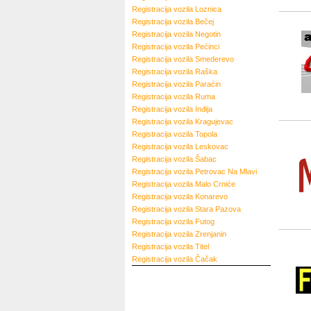
Registracija vozila
Loznica
Registracija vozila
Bečej
Registracija vozila
Negotin
Registracija vozila
Pećinci
Registracija vozila
Smederevo
Registracija vozila
Raška
Registracija vozila
Paraćin
Registracija vozila
Ruma
Registracija vozila
Inđija
Registracija vozila
Kragujevac
Registracija vozila
Topola
Registracija vozila
Leskovac
Registracija vozila
Šabac
Registracija vozila
Petrovac Na Mlavi
Registracija vozila
Malo Crniće
Registracija vozila
Konarevo
Registracija vozila
Stara Pazova
Registracija vozila
Futog
Registracija vozila
Zrenjanin
Registracija vozila
Titel
Registracija vozila
Čačak