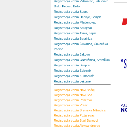
Registracija vozila Vidikovac, Labudovo
Brdo, Petlovo Brdo
Registracija vozila Sopot
Registracija vozila Dedinje, Senjak
Registracija vozila Mladenovac
Registracija vozila Barajevo
Registracija vozila Avala, Jajinci
Registracija vozila Batajnica
Registracija vozila Čukarica, Čukarička
Padina
Registracija vozila Jakovo
Registracija vozila Ostružnica, Sremčica
Registracija vozila Banjica
Registracija vozila Železnik
Registracija vozila Kumodraž
Registracija vozila Leštane
Registracija vozila
Novi Bečej
Registracija vozila
Novi Sad
Registracija vozila
Pančevo
Registracija vozila
Vršac
Registracija vozila
Sremska Mitrovica
Registracija vozila
Požarevac
Registracija vozila
Stari Banovci
Registracija vozila
Aleksandrovac