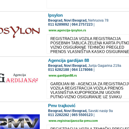
Ipsylon
Beograd,
Novi Beograd,
Nehruova 78
011 6289892
|
064 2757223
|
www.agencija-ipsylon.rs
REGISTRACIJA VOZILA REGISTRACIJA
POSEBNIH TABLICA ZELENA KARTA PUTN
VIZNO OSIGURANjE TEHNIČKI PREGLED
PRENOS VLASNIŠTVA KASKO OSIGURANj
Agencija gardijan 88
Beograd,
Novi Beograd,
Jurija Gagarina 219a
011 6282188
|
064 1178066
|
www.gardijan88.rs
GARDIJAN 88 - AGENCIJA ZA REGISTRACIJ
VOZILA REGISTRACIJA VOZILA PRENOS
VLASNIŠTVA KUPOPRODAJNI UGOVRI
PUTNO-VIZNO OSIGURANJE UZ SVAKU
REGISTRACIJU, POKLON KNJIGA! Uspešno
Pmv trajković
poslovanje sa celom Srbijom Plaćanje se mož
vršiti karticama: Dina, Master, Visa - odloženo
Beograd,
Novi Beograd,
Savski nasip 9a
3 meseca Za klijente iz unutrašnjosti vršimo
011 2282282
|
065 5500123
|
usluge odjave i plaćanja poreza u Beogradu
www.registracijavozila-pmv.com