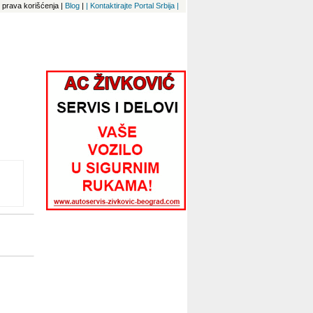
 i prava korišćenja
|
Blog
|
| Kontaktirajte Portal Srbija |