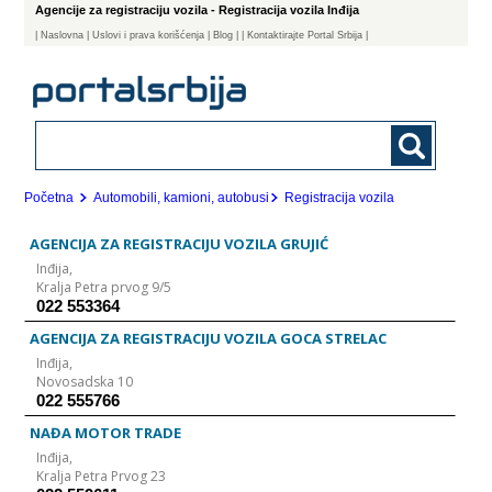
Agencije za registraciju vozila - Registracija vozila Inđija
|
Naslovna
| Uslovi i prava korišćenja
|
Blog
|
| Kontaktirajte Portal Srbija |
Početna
Automobili, kamioni, autobusi
Registracija vozila
AGENCIJA ZA REGISTRACIJU VOZILA GRUJIĆ
Inđija,
Kralja Petra prvog 9/5
022 553364
AGENCIJA ZA REGISTRACIJU VOZILA GOCA STRELAC
Inđija,
Novosadska 10
022 555766
NAĐA MOTOR TRADE
Inđija,
Kralja Petra Prvog 23