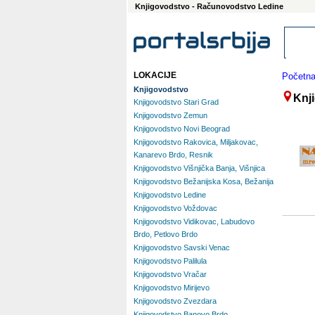
Knjigovodstvo - Računovodstvo Ledine
LOKACIJE
Početn
Knjigovodstvo
Knj
Knjigovodstvo Stari Grad
Knjigovodstvo Zemun
Knjigovodstvo Novi Beograd
Knjigovodstvo Rakovica, Miljakovac,
Kanarevo Brdo, Resnik
Knjigovodstvo Višnjička Banja, Višnjica
Knjigovodstvo Bežanijska Kosa, Bežanija
Knjigovodstvo Ledine
Knjigovodstvo Voždovac
Knjigovodstvo Vidikovac, Labudovo
Brdo, Petlovo Brdo
Knjigovodstvo Savski Venac
Knjigovodstvo Palilula
Knjigovodstvo Vračar
Knjigovodstvo Mirijevo
Knjigovodstvo Zvezdara
Knjigovodstvo Banovo Brdo