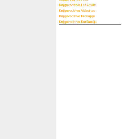
Knjigovodstvo
Leskovac
Knjigovodstvo
Aleksinac
Knjigovodstvo
Prokuplje
Knjigovodstvo
Kuršumlija