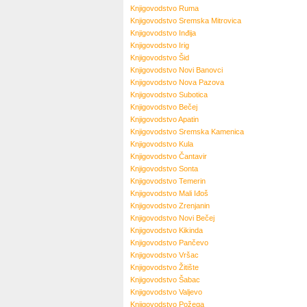
Knjigovodstvo
Ruma
Knjigovodstvo
Sremska Mitrovica
Knjigovodstvo
Inđija
Knjigovodstvo
Irig
Knjigovodstvo
Šid
Knjigovodstvo
Novi Banovci
Knjigovodstvo
Nova Pazova
Knjigovodstvo
Subotica
Knjigovodstvo
Bečej
Knjigovodstvo
Apatin
Knjigovodstvo
Sremska Kamenica
Knjigovodstvo
Kula
Knjigovodstvo
Čantavir
Knjigovodstvo
Sonta
Knjigovodstvo
Temerin
Knjigovodstvo
Mali Iđoš
Knjigovodstvo
Zrenjanin
Knjigovodstvo
Novi Bečej
Knjigovodstvo
Kikinda
Knjigovodstvo
Pančevo
Knjigovodstvo
Vršac
Knjigovodstvo
Žitište
Knjigovodstvo
Šabac
Knjigovodstvo
Valjevo
Knjigovodstvo
Požega