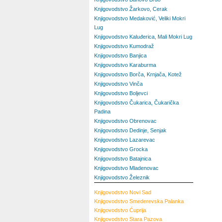
Knjigovodstvo Žarkovo, Cerak
Knjigovodstvo Medaković, Veliki Mokri
Lug
Knjigovodstvo Kaluđerica, Mali Mokri Lug
Knjigovodstvo Kumodraž
Knjigovodstvo Banjica
Knjigovodstvo Karaburma
Knjigovodstvo Borča, Krnjača, Kotež
Knjigovodstvo Vinča
Knjigovodstvo Boljevci
Knjigovodstvo Čukarica, Čukarička
Padina
Knjigovodstvo Obrenovac
Knjigovodstvo Dedinje, Senjak
Knjigovodstvo Lazarevac
Knjigovodstvo Grocka
Knjigovodstvo Batajnica
Knjigovodstvo Mladenovac
Knjigovodstvo Železnik
Knjigovodstvo
Novi Sad
Knjigovodstvo
Smederevska Palanka
Knjigovodstvo
Ćuprija
Knjigovodstvo
Stara Pazova