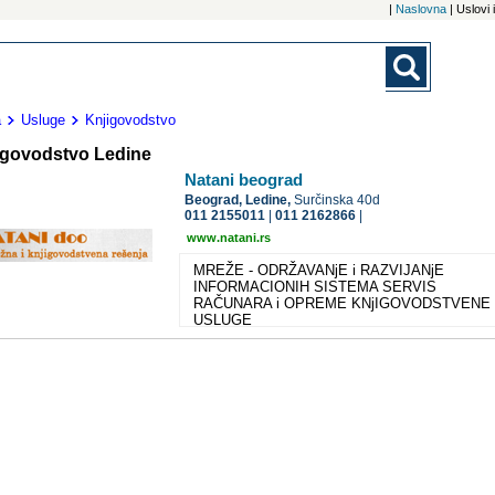
|
Naslovna
| Uslovi
a
Usluge
Knjigovodstvo
igovodstvo Ledine
Natani beograd
Beograd,
Ledine,
Surčinska 40d
011 2155011
|
011 2162866
|
www.natani.rs
MREŽE - ODRŽAVANjE i RAZVIJANjE
INFORMACIONIH SISTEMA SERVIS
RAČUNARA i OPREME KNjIGOVODSTVENE
USLUGE