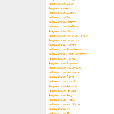
Knjigovodstvo
Užice
Knjigovodstvo
Arilje
Knjigovodstvo
Loznica
Knjigovodstvo
Bor
Knjigovodstvo
Kladovo
Knjigovodstvo
Knjaževac
Knjigovodstvo
Blace
Knjigovodstvo
Petrovac Na Mlavi
Knjigovodstvo
Požarevac
Knjigovodstvo
Negotin
Knjigovodstvo
Smederevo
Knjigovodstvo
Gornji Milanovac
Knjigovodstvo
Raška
Knjigovodstvo
Jagodina
Knjigovodstvo
Despotovac
Knjigovodstvo
Kragujevac
Knjigovodstvo
Čačak
Knjigovodstvo
Lučani
Knjigovodstvo
Kruševac
Knjigovodstvo
Trstenik
Knjigovodstvo
Kraljevo
Knjigovodstvo
Topola
Knjigovodstvo
Novi Pazar
Knjigovodstvo
Niš
Knjigovodstvo
Pirot