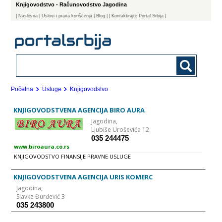
Knjigovodstvo - Računovodstvo Jagodina
|
Naslovna
| Uslovi i prava korišćenja
|
Blog
|
| Kontaktirajte Portal Srbija |
Početna
Usluge
Knjigovodstvo
KNJIGOVODSTVENA AGENCIJA BIRO AURA
Jagodina,
Ljubiše Uroševića 12
035 244475
www.biroaura.co.rs
KNjIGOVODSTVO FINANSIJE PRAVNE USLUGE
KNJIGOVODSTVENA AGENCIJA URIS KOMERC
Jagodina,
Slavke Đurđević 3
035 243800