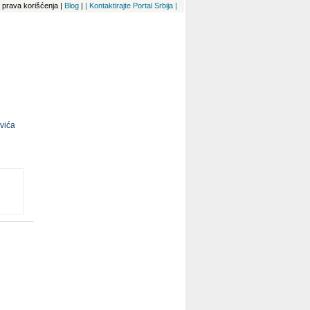
 i prava korišćenja
|
Blog
|
| Kontaktirajte Portal Srbija |
vića
vati
m
una,
m
ijom