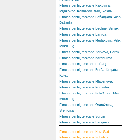
Fitness centri, teretane Rakovica,
Miljakovac, Kanarevo Brdo, Resnik
Fitness centri, teretane Bežanijska Kosa,
Bežanija
Fitness centri, teretane Dedinje, Senjak
Fitness centri, teretane Banjica
Fitness centri, teretane Medaković, Veliki
Mokri Lug
Fitness centri, teretane Žarkovo, Cerak
Fitness centri, teretane Karaburma
Fitness centri, teretane Rušanj
Fitness centri, teretane Borča, Krnjača,
Kotež
Fitness centri, teretane Mladenovac
Fitness centri, teretane Kumodraž
Fitness centri, teretane Kaluđerica, Mali
Mokri Lug
Fitness centri, teretane Ostružnica,
Sremčica
Fitness centri, teretane Surčin
Fitness centri, teretane Barajevo
Fitness centri, teretane
Novi Sad
Fitness centri, teretane
Subotica