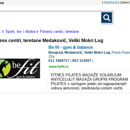
|
Naslovna
| Uslovi
Lug
a
Sport, lov i ribolov
Fitness centri, teretane
ess centri, teretane Medaković, Veliki Mokri Lug
Be fit - gym & balance
Beograd,
Medaković, Veliki Mokri Lug,
Pavla Popo
33a
011 3468717
|
063 314007
|
www.befit.rs
FITNES PILATES MASAŽE SOLARIJUM
ANTICELULIT MASAŽA GRUPNI PROGRAM
PILATES s razlogom jedan od najpopularnijih
vidova aktivnosti, predstavlja sistem vežbi
fokusiran na povećanje fleksibilnosti i snage, a
bez bildovanja mišića. Pilates ne treba doživlja
samo kao vežbe, već kao seriju kontrolisanih
pokreta koji angažuju i telo i um, pod nadzoro
instruktora. Pilates može biti i fantastična dop
ako koristite i druge vidove vežbi, da održite
dostignutu formu. BE STRONG fitness progra
koji podrazumeva gotovo sve oblike i vrste
vežbanja. Namenjen je svima sa malo razvijen