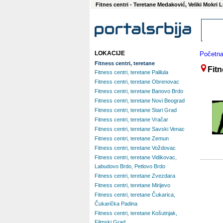
Fitnes centri - Teretane Medaković, Veliki Mokri 
LOKACIJE
Početn
Fitness centri, teretane
Fitn
Fitness centri, teretane Palilula
Fitness centri, teretane Obrenovac
Fitness centri, teretane Banovo Brdo
Fitness centri, teretane Novi Beograd
Fitness centri, teretane Stari Grad
Fitness centri, teretane Vračar
Fitness centri, teretane Savski Venac
Fitness centri, teretane Zemun
Fitness centri, teretane Voždovac
Fitness centri, teretane Vidikovac,
Labudovo Brdo, Petlovo Brdo
Fitness centri, teretane Zvezdara
Fitness centri, teretane Mirijevo
Fitness centri, teretane Čukarica,
Čukarička Padina
Fitness centri, teretane Košutnjak,
Filmski Grad