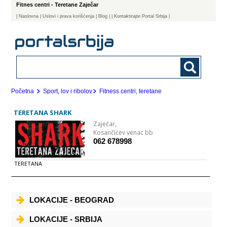
Fitnes centri - Teretane Zaječar
|
Naslovna
| Uslovi i prava korišćenja
|
Blog
|
| Kontaktirajte Portal Srbija |
Početna
Sport, lov i ribolov
Fitness centri, teretane
TERETANA SHARK
Zaječar,
Kosančićev venac bb
062 678998
TERETANA
LOKACIJE - BEOGRAD
LOKACIJE - SRBIJA