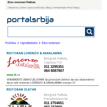
Etno restorani Palilula
|
Naslovna
| Uslovi i prava korišćenja
|
Blog
|
| Kontaktirajte Portal Srbija |
Početna
Ugostiteljstvo
Etno restorani
RESTORAN LORENZO & KAKALAMBA
Beograd,
Palilula,
Cvijićeva 110
011 3295351
064 8087807
www.lk.rs
VERAMENTE UBAVO JELOVNIK Sa ponosom želimo da vas obavestimo
da je naš restoran LORENZO & KAKALAMBA osvojio 37.
INTERNACIONALNU NAGRADU ZA TURISTIČKU, HOTELSKU & KETERING
INDUSTIJU (New Millenium Award) za 2012.godinu. Prestižnu nagradu, u
RESTORAN ZLATAR
obliku statue divljeg bika, vlasnici restorana gđi. Sanji Đorđević dodelio
Beograd,
Palilula,
je predsednik Trade Leaders Club g.din. Arsenio Pardo Rodriguez, 19.
Januara 2012. u Madridu, Španija. Ceremoniji su prisustvovali zvaničnici
Preradovićeva 9a
Španije iz domena turističke industrije, ambasadori i članovi
011 2754651
Diplomatskog kora, turistička i hotelska elita, štampani i TV mediji.
063 237650