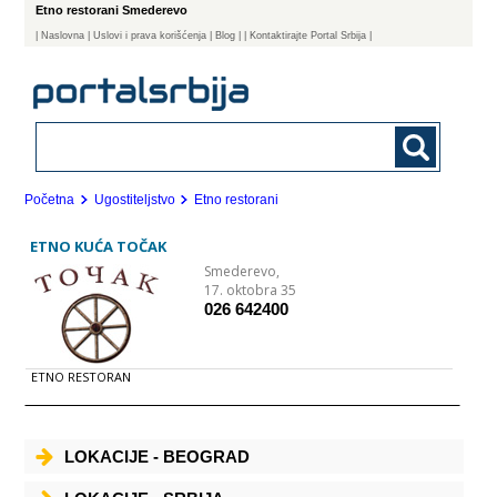
Etno restorani Smederevo
|
Naslovna
| Uslovi i prava korišćenja
|
Blog
|
| Kontaktirajte Portal Srbija |
Početna
Ugostiteljstvo
Etno restorani
ETNO KUĆA TOČAK
Smederevo,
17. oktobra 35
026 642400
ETNO RESTORAN
LOKACIJE - BEOGRAD