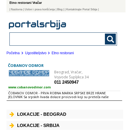
Etno restorani Vračar
|
Naslovna
| Uslovi i prava korišćenja
|
Blog
|
| Kontaktirajte Portal Srbija |
Početna
Ugostiteljstvo
Etno restorani
ČOBANOV ODMOR
Beograd,
Vračar,
Vojvode Šupljikca 34
011 2450947
www.cobanovodmor.com
ČOBANOV ODMOR - PRVA ROBNA MARKA SRPSKE BRZE HRANE
JELOVNIK Sa srpskih livada dolaze proizvodi koji su preteča naše
današnje "brze hrane". Priroda posla stočara zahtevala je pripremanje
hrane u formi "zapakuj i ponesi na livadu". Obrok koji bi im održavao
snagu celog dana bio je lako pripremljiv i lako nosiv, dugotrajan,
ukusan i zdrav. Budući da se čobani nisu vraćali pre zalaska sunca,
LOKACIJE - BEOGRAD
ručali bi u prirodi ukusnu pršutu sa lepinjom premazanom kajmakom i
obogaćenom pretopom, u dubokom hladu, naslonjeni o neko drvo.
Posebna prednost naše hrane je i u njenom poreklu jer dolazi iz
LOKACIJE - SRBIJA
seoskih domaćinstava, sa srpskih planina čija je bogata i jedinstvena
priroda još uvek sačuvana od velikih zagađenja i privrednih