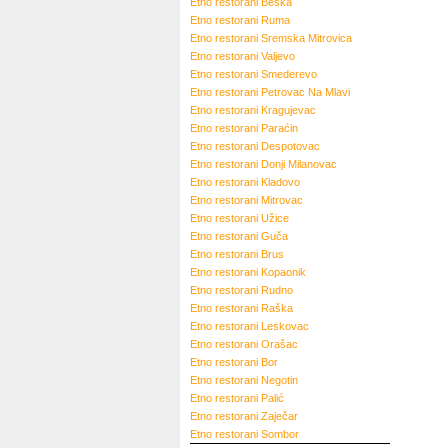
Etno restorani
Beška
Etno restorani
Ruma
Etno restorani
Sremska Mitrovica
Etno restorani
Valjevo
Etno restorani
Smederevo
Etno restorani
Petrovac Na Mlavi
Etno restorani
Kragujevac
Etno restorani
Paraćin
Etno restorani
Despotovac
Etno restorani
Donji Milanovac
Etno restorani
Kladovo
Etno restorani
Mitrovac
Etno restorani
Užice
Etno restorani
Guča
Etno restorani
Brus
Etno restorani
Kopaonik
Etno restorani
Rudno
Etno restorani
Raška
Etno restorani
Leskovac
Etno restorani
Orašac
Etno restorani
Bor
Etno restorani
Negotin
Etno restorani
Palić
Etno restorani
Zaječar
Etno restorani
Sombor