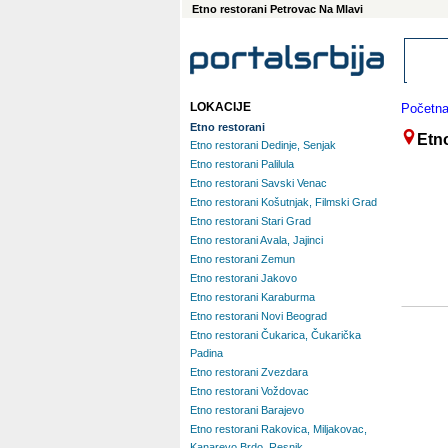
Etno restorani Petrovac Na Mlavi
LOKACIJE
Početn
Etno restorani
Etno
Etno restorani Dedinje, Senjak
Etno restorani Palilula
Etno restorani Savski Venac
Etno restorani Košutnjak, Filmski Grad
Etno restorani Stari Grad
Etno restorani Avala, Jajinci
Etno restorani Zemun
Etno restorani Jakovo
Etno restorani Karaburma
Etno restorani Novi Beograd
Etno restorani Čukarica, Čukarička
Padina
Etno restorani Zvezdara
Etno restorani Voždovac
Etno restorani Barajevo
Etno restorani Rakovica, Miljakovac,
Kanarevo Brdo, Resnik