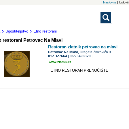
|
Naslovna
| Uslovi
a
Ugostiteljstvo
Etno restorani
 restorani Petrovac Na Mlavi
Restoran zlatnik petrovac na mlavi
Petrovac Na Mlavi,
Drageta Živkovića 9
012 327664
|
065 3498320
|
www.zlatnik.rs
ETNO RESTORAN PRENOĆIŠTE