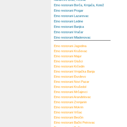
Etno restorani Borča, Krnjača, Kotež
Etno restorani Progar
Etno restorani Lazarevac
Etno restorani Ledine
Etno restorani Banjica
Etno restorani Vračar
Etno restorani Mladenovac
Etno restorani
Jagodina
Etno restorani
Kruševac
Etno restorani
Majur
Etno restorani
Glušci
Etno restorani
Krčedin
Etno restorani
Vrnjačka Banja
Etno restorani
Đurđevo
Etno restorani
Novi Pazar
Etno restorani
Krušedol
Etno restorani
Mrčajevci
Etno restorani
Aranđelovac
Etno restorani
Zrenjanin
Etno restorani
Mokrin
Etno restorani
Vršac
Etno restorani
Beočin
Etno restorani
Bački Petrovac