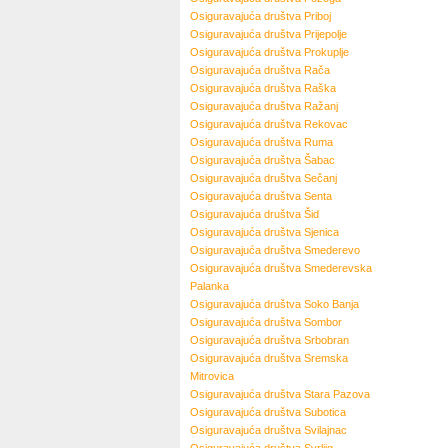
Osiguravajuća društva
Priboj
Osiguravajuća društva
Prijepolje
Osiguravajuća društva
Prokuplje
Osiguravajuća društva
Rača
Osiguravajuća društva
Raška
Osiguravajuća društva
Ražanj
Osiguravajuća društva
Rekovac
Osiguravajuća društva
Ruma
Osiguravajuća društva
Šabac
Osiguravajuća društva
Sečanj
Osiguravajuća društva
Senta
Osiguravajuća društva
Šid
Osiguravajuća društva
Sjenica
Osiguravajuća društva
Smederevo
Osiguravajuća društva
Smederevska
Palanka
Osiguravajuća društva
Soko Banja
Osiguravajuća društva
Sombor
Osiguravajuća društva
Srbobran
Osiguravajuća društva
Sremska
Mitrovica
Osiguravajuća društva
Stara Pazova
Osiguravajuća društva
Subotica
Osiguravajuća društva
Svilajnac