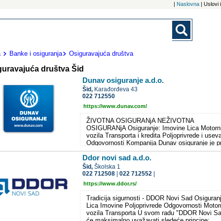
|
Naslovna
| Uslovi
a
Banke i osiguranja
Osiguravajuća društva
guravajuća društva Šid
Dunav osiguranje a.d.o.
Šid,
Karađorđeva 43
022 712550
https://www.dunav.com/
ŽIVOTNA OSIGURANjA NEŽIVOTNA
OSIGURANjA Osiguranje: Imovine Lica Motorn
vozila Transporta i kredita Poljoprivrede i usev
Odgovornosti Kompanija Dunav osiguranje je p
osiguravajuća kuća u našoj zemlji koja ima
Ddor novi sad a.d.o.
međunarodno priznat sistem upravljanja
kvalitetom. Zvanična potvrda ovog prestižnog
Šid,
Školska 1
standarda, verifikovana je dodelom sertifikata 
022 712508
|
022 712552
|
"Sistemu menadžmenta kvalitetom". Švajcarsk
https://www.ddor.rs/
SGS (Societe Generale de Surveillance) je
najveća svetska kompanija za verifikaciju,
Tradicija sigurnosti - DDOR Novi Sad Osiguran
ispitivanje i sertifikaciju sistema kvaliteta. Dun
Lica Imovine Poljoprivrede Odgovornosti Motor
osiguranje još od 2000. godine posluje po
vozila Transporta U svom radu "DDOR Novi S
standardima sistema kvaliteta, što je potvrđen
će maksimalno uvažavati sledeće principe: