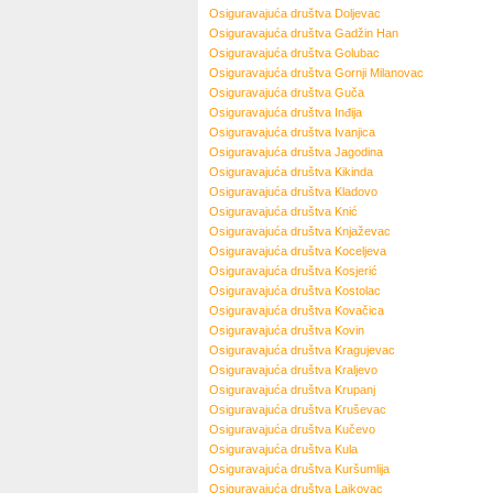
Osiguravajuća društva
Doljevac
Osiguravajuća društva
Gadžin Han
Osiguravajuća društva
Golubac
Osiguravajuća društva
Gornji Milanovac
Osiguravajuća društva
Guča
Osiguravajuća društva
Inđija
Osiguravajuća društva
Ivanjica
Osiguravajuća društva
Jagodina
Osiguravajuća društva
Kikinda
Osiguravajuća društva
Kladovo
Osiguravajuća društva
Knić
Osiguravajuća društva
Knjaževac
Osiguravajuća društva
Koceljeva
Osiguravajuća društva
Kosjerić
Osiguravajuća društva
Kostolac
Osiguravajuća društva
Kovačica
Osiguravajuća društva
Kovin
Osiguravajuća društva
Kragujevac
Osiguravajuća društva
Kraljevo
Osiguravajuća društva
Krupanj
Osiguravajuća društva
Kruševac
Osiguravajuća društva
Kučevo
Osiguravajuća društva
Kula
Osiguravajuća društva
Kuršumlija
Osiguravajuća društva
Lajkovac