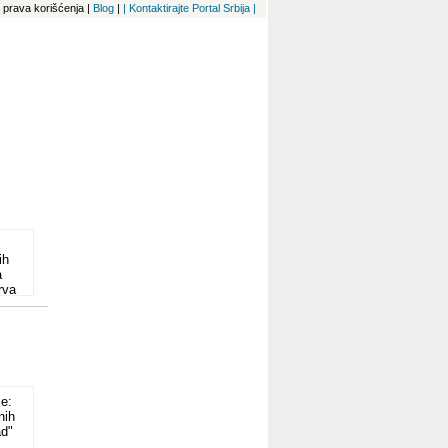
 i prava korišćenja
|
Blog
|
| Kontaktirajte Portal Srbija |
ih
a
rva
o
i
je:
av
nih
ad"
o