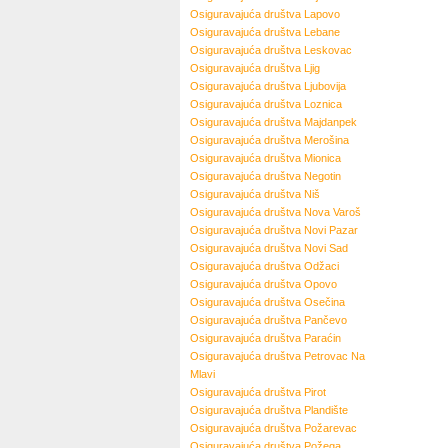
Osiguravajuća društva
Lapovo
Osiguravajuća društva
Lebane
Osiguravajuća društva
Leskovac
Osiguravajuća društva
Ljig
Osiguravajuća društva
Ljubovija
Osiguravajuća društva
Loznica
Osiguravajuća društva
Majdanpek
Osiguravajuća društva
Merošina
Osiguravajuća društva
Mionica
Osiguravajuća društva
Negotin
Osiguravajuća društva
Niš
Osiguravajuća društva
Nova Varoš
Osiguravajuća društva
Novi Pazar
Osiguravajuća društva
Novi Sad
Osiguravajuća društva
Odžaci
Osiguravajuća društva
Opovo
Osiguravajuća društva
Osečina
Osiguravajuća društva
Pančevo
Osiguravajuća društva
Paraćin
Osiguravajuća društva
Petrovac Na
Mlavi
Osiguravajuća društva
Pirot
Osiguravajuća društva
Plandište
Osiguravajuća društva
Požarevac
Osiguravajuća društva
Požega