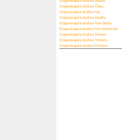
Osiguravajuća društva
Beočin
Osiguravajuća društva
Čoka
Osiguravajuća društva
Irig
Osiguravajuća društva
Kanjiža
Osiguravajuća društva
Novi Bečej
Osiguravajuća društva
Novi Kneževac
Osiguravajuća društva
Pećinci
Osiguravajuća društva
Temerin
Osiguravajuća društva
Preševo