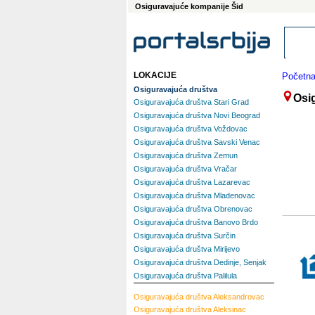
Osiguravajuće kompanije Šid
LOKACIJE
Početn
Osiguravajuća društva
Osi
Osiguravajuća društva Stari Grad
Osiguravajuća društva Novi Beograd
Osiguravajuća društva Voždovac
Osiguravajuća društva Savski Venac
Osiguravajuća društva Zemun
Osiguravajuća društva Vračar
Osiguravajuća društva Lazarevac
Osiguravajuća društva Mladenovac
Osiguravajuća društva Obrenovac
Osiguravajuća društva Banovo Brdo
Osiguravajuća društva Surčin
Osiguravajuća društva Mirijevo
Osiguravajuća društva Dedinje, Senjak
Osiguravajuća društva Palilula
Osiguravajuća društva
Aleksandrovac
Osiguravajuća društva
Aleksinac