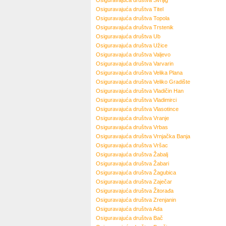
Osiguravajuća društva
Svrljig
Osiguravajuća društva
Titel
Osiguravajuća društva
Topola
Osiguravajuća društva
Trstenik
Osiguravajuća društva
Ub
Osiguravajuća društva
Užice
Osiguravajuća društva
Valjevo
Osiguravajuća društva
Varvarin
Osiguravajuća društva
Velika Plana
Osiguravajuća društva
Veliko Gradište
Osiguravajuća društva
Vladičin Han
Osiguravajuća društva
Vladimirci
Osiguravajuća društva
Vlasotince
Osiguravajuća društva
Vranje
Osiguravajuća društva
Vrbas
Osiguravajuća društva
Vrnjačka Banja
Osiguravajuća društva
Vršac
Osiguravajuća društva
Žabalj
Osiguravajuća društva
Žabari
Osiguravajuća društva
Žagubica
Osiguravajuća društva
Zaječar
Osiguravajuća društva
Žitorađa
Osiguravajuća društva
Zrenjanin
Osiguravajuća društva
Ada
Osiguravajuća društva
Bač