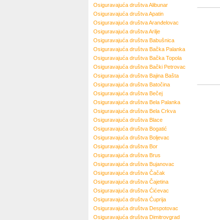
Osiguravajuća društva
Alibunar
Osiguravajuća društva
Apatin
Osiguravajuća društva
Aranđelovac
Osiguravajuća društva
Arilje
Osiguravajuća društva
Babušnica
Osiguravajuća društva
Bačka Palanka
Osiguravajuća društva
Bačka Topola
Osiguravajuća društva
Bački Petrovac
Osiguravajuća društva
Bajina Bašta
Osiguravajuća društva
Batočina
Osiguravajuća društva
Bečej
Osiguravajuća društva
Bela Palanka
Osiguravajuća društva
Bela Crkva
Osiguravajuća društva
Blace
Osiguravajuća društva
Bogatić
Osiguravajuća društva
Boljevac
Osiguravajuća društva
Bor
Osiguravajuća društva
Brus
Osiguravajuća društva
Bujanovac
Osiguravajuća društva
Čačak
Osiguravajuća društva
Čajetina
Osiguravajuća društva
Ćićevac
Osiguravajuća društva
Ćuprija
Osiguravajuća društva
Despotovac
Osiguravajuća društva
Dimitrovgrad