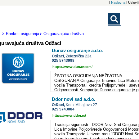
|
Naslovna
| Uslovi
a
Banke i osiguranja
Osiguravajuća društva
guravajuća društva Odžaci
Dunav osiguranje a.d.o.
Odžaci,
Železnička 22a
025 5743998
https://www.dunav.com/
ŽIVOTNA OSIGURANjA NEŽIVOTNA
OSIGURANjA Osiguranje: Imovine Lica Motorn
vozila Transporta i kredita Poljoprivrede i usev
Odgovornosti Kompanija Dunav osiguranje je p
osiguravajuća kuća u našoj zemlji koja ima
Ddor novi sad a.d.o.
međunarodno priznat sistem upravljanja
kvalitetom. Zvanična potvrda ovog prestižnog
Odžaci,
Knez Mihajlova 27
standarda, verifikovana je dodelom sertifikata 
025 5743084
"Sistemu menadžmenta kvalitetom". Švajcarsk
https://www.ddor.rs/
SGS (Societe Generale de Surveillance) je
najveća svetska kompanija za verifikaciju,
Tradicija sigurnosti - DDOR Novi Sad Osiguran
ispitivanje i sertifikaciju sistema kvaliteta. Dun
Lica Imovine Poljoprivrede Odgovornosti Motor
osiguranje još od 2000. godine posluje po
vozila Transporta U svom radu "DDOR Novi S
standardima sistema kvaliteta, što je potvrđen
će maksimalno uvažavati sledeće principe: