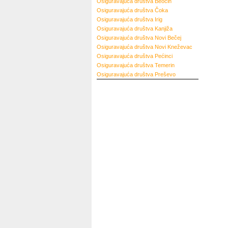
Osiguravajuća društva
Beočin
Osiguravajuća društva
Čoka
Osiguravajuća društva
Irig
Osiguravajuća društva
Kanjiža
Osiguravajuća društva
Novi Bečej
Osiguravajuća društva
Novi Kneževac
Osiguravajuća društva
Pećinci
Osiguravajuća društva
Temerin
Osiguravajuća društva
Preševo