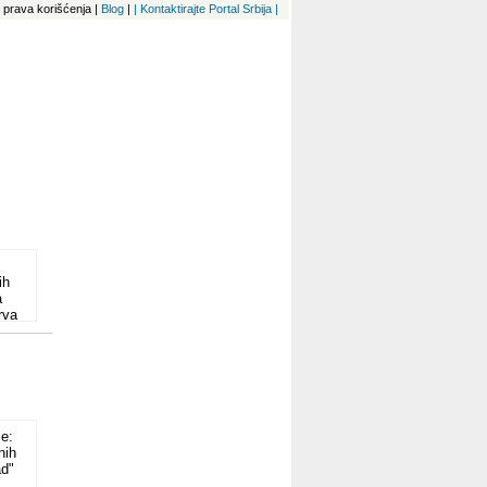
 i prava korišćenja
|
Blog
|
| Kontaktirajte Portal Srbija |
ih
a
rva
o
i
je:
av
nih
ad"
o