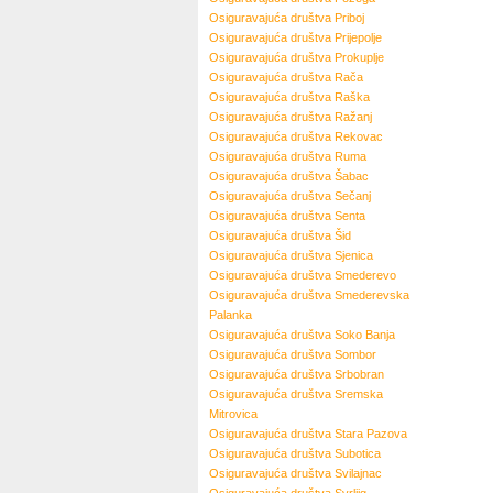
Osiguravajuća društva
Priboj
Osiguravajuća društva
Prijepolje
Osiguravajuća društva
Prokuplje
Osiguravajuća društva
Rača
Osiguravajuća društva
Raška
Osiguravajuća društva
Ražanj
Osiguravajuća društva
Rekovac
Osiguravajuća društva
Ruma
Osiguravajuća društva
Šabac
Osiguravajuća društva
Sečanj
Osiguravajuća društva
Senta
Osiguravajuća društva
Šid
Osiguravajuća društva
Sjenica
Osiguravajuća društva
Smederevo
Osiguravajuća društva
Smederevska
Palanka
Osiguravajuća društva
Soko Banja
Osiguravajuća društva
Sombor
Osiguravajuća društva
Srbobran
Osiguravajuća društva
Sremska
Mitrovica
Osiguravajuća društva
Stara Pazova
Osiguravajuća društva
Subotica
Osiguravajuća društva
Svilajnac