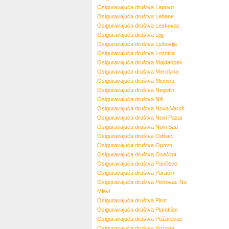
Osiguravajuća društva
Lapovo
Osiguravajuća društva
Lebane
Osiguravajuća društva
Leskovac
Osiguravajuća društva
Ljig
Osiguravajuća društva
Ljubovija
Osiguravajuća društva
Loznica
Osiguravajuća društva
Majdanpek
Osiguravajuća društva
Merošina
Osiguravajuća društva
Mionica
Osiguravajuća društva
Negotin
Osiguravajuća društva
Niš
Osiguravajuća društva
Nova Varoš
Osiguravajuća društva
Novi Pazar
Osiguravajuća društva
Novi Sad
Osiguravajuća društva
Odžaci
Osiguravajuća društva
Opovo
Osiguravajuća društva
Osečina
Osiguravajuća društva
Pančevo
Osiguravajuća društva
Paraćin
Osiguravajuća društva
Petrovac Na
Mlavi
Osiguravajuća društva
Pirot
Osiguravajuća društva
Plandište
Osiguravajuća društva
Požarevac
Osiguravajuća društva
Požega