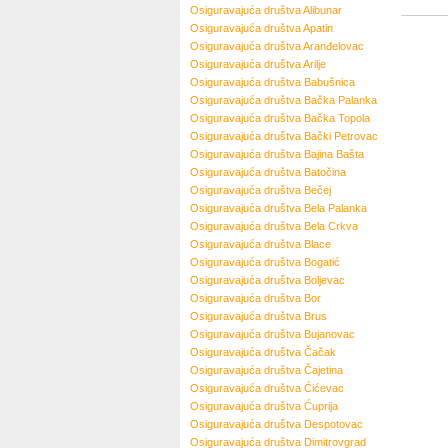
Osiguravajuća društva
Alibunar
Osiguravajuća društva
Apatin
Osiguravajuća društva
Aranđelovac
Osiguravajuća društva
Arilje
Osiguravajuća društva
Babušnica
Osiguravajuća društva
Bačka Palanka
Osiguravajuća društva
Bačka Topola
Osiguravajuća društva
Bački Petrovac
Osiguravajuća društva
Bajina Bašta
Osiguravajuća društva
Batočina
Osiguravajuća društva
Bečej
Osiguravajuća društva
Bela Palanka
Osiguravajuća društva
Bela Crkva
Osiguravajuća društva
Blace
Osiguravajuća društva
Bogatić
Osiguravajuća društva
Boljevac
Osiguravajuća društva
Bor
Osiguravajuća društva
Brus
Osiguravajuća društva
Bujanovac
Osiguravajuća društva
Čačak
Osiguravajuća društva
Čajetina
Osiguravajuća društva
Ćićevac
Osiguravajuća društva
Ćuprija
Osiguravajuća društva
Despotovac
Osiguravajuća društva
Dimitrovgrad