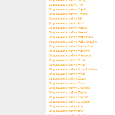
Osiguravajuća društva
Svrljig
Osiguravajuća društva
Titel
Osiguravajuća društva
Topola
Osiguravajuća društva
Trstenik
Osiguravajuća društva
Ub
Osiguravajuća društva
Užice
Osiguravajuća društva
Valjevo
Osiguravajuća društva
Varvarin
Osiguravajuća društva
Velika Plana
Osiguravajuća društva
Veliko Gradište
Osiguravajuća društva
Vladičin Han
Osiguravajuća društva
Vladimirci
Osiguravajuća društva
Vlasotince
Osiguravajuća društva
Vranje
Osiguravajuća društva
Vrbas
Osiguravajuća društva
Vrnjačka Banja
Osiguravajuća društva
Vršac
Osiguravajuća društva
Žabalj
Osiguravajuća društva
Žabari
Osiguravajuća društva
Žagubica
Osiguravajuća društva
Zaječar
Osiguravajuća društva
Žitorađa
Osiguravajuća društva
Zrenjanin
Osiguravajuća društva
Ada
Osiguravajuća društva
Bač