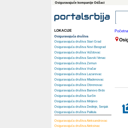
Osiguravajuće kompanije Odžaci
LOKACIJE
Početn
Osiguravajuća društva
Osi
Osiguravajuća društva Stari Grad
Osiguravajuća društva Novi Beograd
Osiguravajuća društva Voždovac
Osiguravajuća društva Savski Venac
Osiguravajuća društva Zemun
Osiguravajuća društva Vračar
Osiguravajuća društva Lazarevac
Osiguravajuća društva Mladenovac
Osiguravajuća društva Obrenovac
Osiguravajuća društva Banovo Brdo
Osiguravajuća društva Surčin
Osiguravajuća društva Mirijevo
Osiguravajuća društva Dedinje, Senjak
Osiguravajuća društva Palilula
Osiguravajuća društva
Aleksandrovac
Osiguravajuća društva
Aleksinac