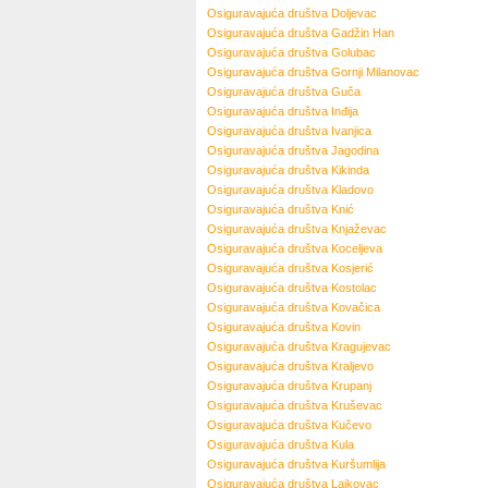
Osiguravajuća društva
Doljevac
Osiguravajuća društva
Gadžin Han
Osiguravajuća društva
Golubac
Osiguravajuća društva
Gornji Milanovac
Osiguravajuća društva
Guča
Osiguravajuća društva
Inđija
Osiguravajuća društva
Ivanjica
Osiguravajuća društva
Jagodina
Osiguravajuća društva
Kikinda
Osiguravajuća društva
Kladovo
Osiguravajuća društva
Knić
Osiguravajuća društva
Knjaževac
Osiguravajuća društva
Koceljeva
Osiguravajuća društva
Kosjerić
Osiguravajuća društva
Kostolac
Osiguravajuća društva
Kovačica
Osiguravajuća društva
Kovin
Osiguravajuća društva
Kragujevac
Osiguravajuća društva
Kraljevo
Osiguravajuća društva
Krupanj
Osiguravajuća društva
Kruševac
Osiguravajuća društva
Kučevo
Osiguravajuća društva
Kula
Osiguravajuća društva
Kuršumlija
Osiguravajuća društva
Lajkovac