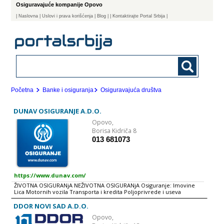
Osiguravajuće kompanije Opovo
|
Naslovna
| Uslovi i prava korišćenja
|
Blog
|
| Kontaktirajte Portal Srbija |
Početna
Banke i osiguranja
Osiguravajuća društva
DUNAV OSIGURANJE A.D.O.
Opovo,
Borisa Kidriča 8
013 681073
https://www.dunav.com/
ŽIVOTNA OSIGURANjA NEŽIVOTNA OSIGURANjA Osiguranje: Imovine
Lica Motornih vozila Transporta i kredita Poljoprivrede i useva
Odgovornosti Kompanija Dunav osiguranje je prva osiguravajuća kuća
u našoj zemlji koja ima međunarodno priznat sistem upravljanja
DDOR NOVI SAD A.D.O.
kvalitetom. Zvanična potvrda ovog prestižnog standarda, verifikovana
Opovo,
je dodelom sertifikata o "Sistemu menadžmenta kvalitetom".