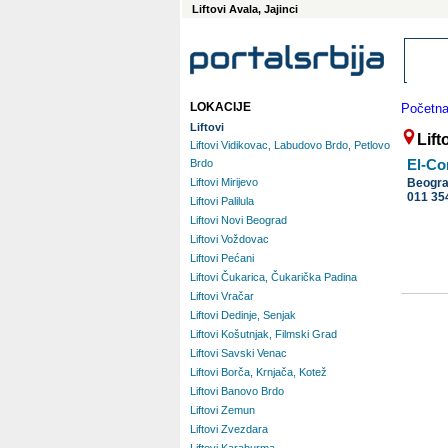
Liftovi Avala, Jajinci
LOKACIJE
Početn
Liftovi
Lift
Liftovi Vidikovac, Labudovo Brdo, Petlovo
El-Co
Brdo
Liftovi Mirijevo
Beogr
011 35
Liftovi Palilula
Liftovi Novi Beograd
Liftovi Voždovac
Liftovi Pećani
Liftovi Čukarica, Čukarička Padina
Liftovi Vračar
Liftovi Dedinje, Senjak
Liftovi Košutnjak, Filmski Grad
Liftovi Savski Venac
Liftovi Borča, Krnjača, Kotež
Liftovi Banovo Brdo
Liftovi Zemun
Liftovi Zvezdara