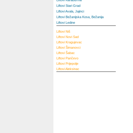
Liftovi Karaburma
Liftovi Stari Grad
Liftovi Avala, Jajinci
Liftovi Bežanijska Kosa, Bežanija
Liftovi Ledine
Liftovi
Niš
Liftovi
Novi Sad
Liftovi
Kragujevac
Liftovi
Šimanovci
Liftovi
Šabac
Liftovi
Pančevo
Liftovi
Prijepolje
Liftovi
Aleksinac