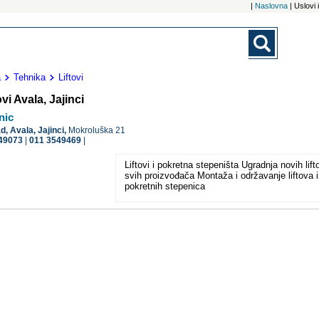
|
Naslovna
| Uslovi
a
Tehnika
Liftovi
ovi Avala, Jajinci
nic
ad,
Avala, Jajinci,
Mokroluška 21
49073
|
011 3549469
|
Liftovi i pokretna stepeništa Ugradnja novih lift
svih proizvođača Montaža i održavanje liftova i
pokretnih stepenica